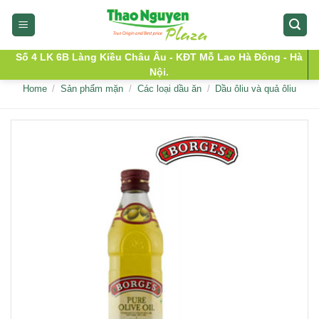
Skip
to
content
Số 4 LK 6B Làng Kiều Châu Âu - KĐT Mỗ Lao Hà Đông - Hà
Nội.
Home
/
Sản phẩm mặn
/
Các loại dầu ăn
/
Dầu ôliu và quả ôliu