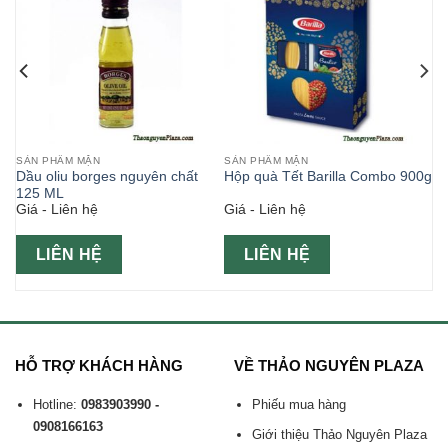
SẢN PHẨM MẶN
SẢN PHẨM MẶN
Dầu oliu borges nguyên chất
Hộp quà Tết Barilla Combo 900g
125 ML
Giá - Liên hệ
Giá - Liên hệ
LIÊN HỆ
LIÊN HỆ
HỖ TRỢ KHÁCH HÀNG
VỀ THẢO NGUYÊN PLAZA
Hotline:
0983903990 -
Phiếu mua hàng
0908166163
Giới thiệu Thảo Nguyên Plaza