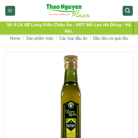
Skip
to
content
Số 4 LK 6B Làng Kiều Châu Âu - KĐT Mỗ Lao Hà Đông - Hà
Nội.
Home
/
Sản phẩm mặn
/
Các loại dầu ăn
/
Dầu ôliu và quả ôliu