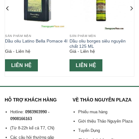
SẢN PHẨM MẶN
SẢN PHẨM MẶN
Dầu oliu Latino Bella Pomace 4l
Dầu oliu borges siêu nguyên
chất 125 ML
Giá - Liên hệ
Giá - Liên hệ
LIÊN HỆ
LIÊN HỆ
HỖ TRỢ KHÁCH HÀNG
VỀ THẢO NGUYÊN PLAZA
Hotline:
0983903990 -
Phiếu mua hàng
0908166163
Giới thiệu Thảo Nguyên Plaza
(Từ 8-22h kể cả T7, CN)
Tuyển Dụng
Các câu hỏi thường gặp