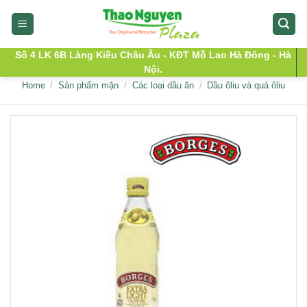
Skip
to
content
Số 4 LK 6B Làng Kiều Châu Âu - KĐT Mỗ Lao Hà Đông - Hà
Nội.
Home
/
Sản phẩm mặn
/
Các loại dầu ăn
/
Dầu ôliu và quả ôliu