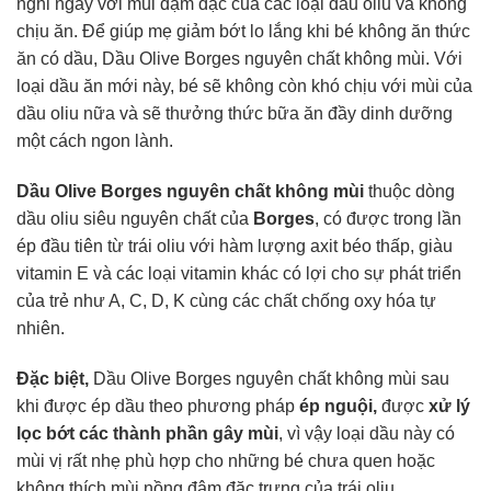
nghi ngay với mùi đậm đặc của các loại dầu oliu và không
chịu ăn. Để giúp mẹ giảm bớt lo lắng khi bé không ăn thức
ăn có dầu, Dầu Olive Borges nguyên chất không mùi. Với
loại dầu ăn mới này, bé sẽ không còn khó chịu với mùi của
dầu oliu nữa và sẽ thưởng thức bữa ăn đầy dinh dưỡng
một cách ngon lành.
Dầu Olive Borges nguyên chất không mùi
thuộc dòng
dầu oliu siêu nguyên chất của
Borges
, có được trong lần
ép đầu tiên từ trái oliu với hàm lượng axit béo thấp, giàu
vitamin E và các loại vitamin khác có lợi cho sự phát triển
của trẻ như A, C, D, K cùng các chất chống oxy hóa tự
nhiên.
Đặc biệt,
Dầu Olive Borges nguyên chất không mùi sau
khi được ép dầu theo phương pháp
ép nguội,
được
xử lý
lọc bớt các thành phần gây mùi
, vì vậy loại dầu này có
mùi vị rất nhẹ phù hợp cho những bé chưa quen hoặc
không thích mùi nồng đậm đặc trưng của trái oliu…