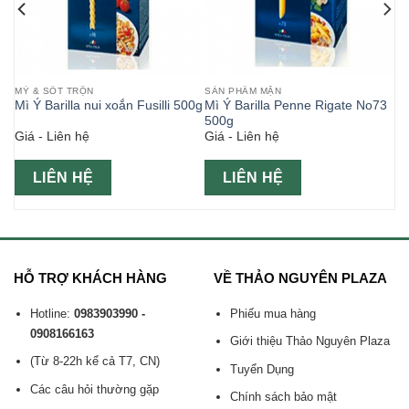
MỲ & SỐT TRỘN
SẢN PHẨM MẶN
Mì Ý Barilla nui xoắn Fusilli 500g
Mì Ý Barilla Penne Rigate No73
500g
Giá - Liên hệ
Giá - Liên hệ
LIÊN HỆ
LIÊN HỆ
HỖ TRỢ KHÁCH HÀNG
VỀ THẢO NGUYÊN PLAZA
Hotline:
0983903990 -
Phiếu mua hàng
0908166163
Giới thiệu Thảo Nguyên Plaza
(Từ 8-22h kể cả T7, CN)
Tuyển Dụng
Các câu hỏi thường gặp
Chính sách bảo mật