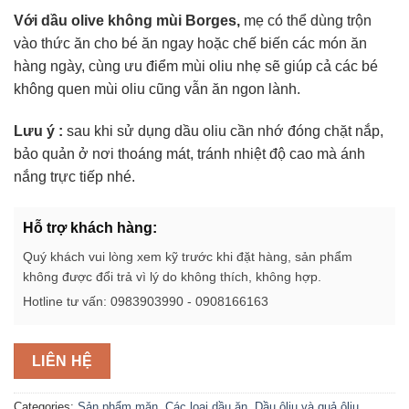
Với dầu olive không mùi Borges,
mẹ có thể dùng trộn
vào thức ăn cho bé ăn ngay hoặc chế biến các món ăn
hàng ngày, cùng ưu điểm mùi oliu nhẹ sẽ giúp cả các bé
không quen mùi oliu cũng vẫn ăn ngon lành.
Lưu ý :
sau khi sử dụng dầu oliu cần nhớ đóng chặt nắp,
bảo quản ở nơi thoáng mát, tránh nhiệt độ cao mà ánh
nắng trực tiếp nhé.
Hỗ trợ khách hàng:
Quý khách vui lòng xem kỹ trước khi đặt hàng, sản phẩm
không được đổi trả vì lý do không thích, không hợp.
Hotline tư vấn: 0983903990 - 0908166163
LIÊN HỆ
Categories:
Sản phẩm mặn
,
Các loại dầu ăn
,
Dầu ôliu và quả ôliu