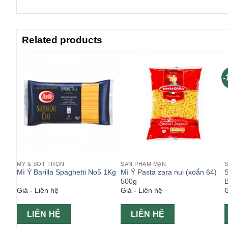
Related products
-
MỲ & SỐT TRỘN
SẢN PHẨM MẶN
 862)
Mì Ý Barilla Spaghetti No5 1Kg
Mì Ý Pasta zara nui (xoắn 64)
S
500g
Giá - Liên hệ
Giá - Liên hệ
G
LIÊN HỆ
LIÊN HỆ