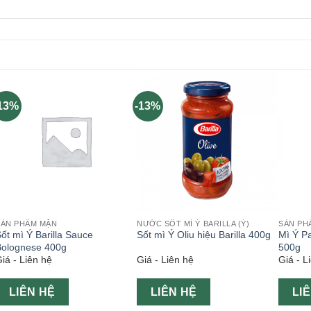
13%
-13%
SẢN PHẨM MẶN
NƯỚC SỐT MÌ Ý BARILLA (Ý)
SẢN PH
ốt mì Ý Barilla Sauce
Sốt mì Ý Oliu hiệu Barilla 400g
Mì Ý Pa
Bolognese 400g
500g
iá - Liên hệ
Giá - Liên hệ
Giá - L
LIÊN HỆ
LIÊN HỆ
LI