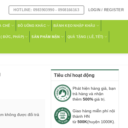
HOTLINE: 0983903990 - 0908166163
LOGIN / REGISTER
A CHẾ
ĐỒ UỐNG KHÁC
BÁNH KẸO NHẬP KHẨU
( ĐỨC, PHÁP)
SẢN PHẨM MẶN
QUÀ TẶNG ( LỄ, TẾT)
g
Tiêu chí hoạt động
Phát hiện hàng giả, bạn
trả hàng và nhận
thêm
500%
giá trị.
Giao hàng miễn phí nội
ẩm không được đổi trả
thành HN
từ
500K
(huyện 1000K).