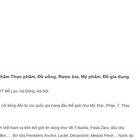
 phẩm Thực phẩm, Đồ uống, Rượu bia, Mỹ phẩm, Đồ gia dụng
KĐT Mỗ Lao, Hà Đông, Hà Nội.
nổi tiếng đến từ các quốc gia hàng đầu thế giới như Mỹ, Đức, Pháp, Ý, Thụy
ệt Nam và trên thế giới tin dùng như: Mì Ý Barilla, Pasta Zara; dầu oliu
getten,…; Bơ sữa President, Anchor, Lactel, Devandole, Medow Fresh,..; Nước ép