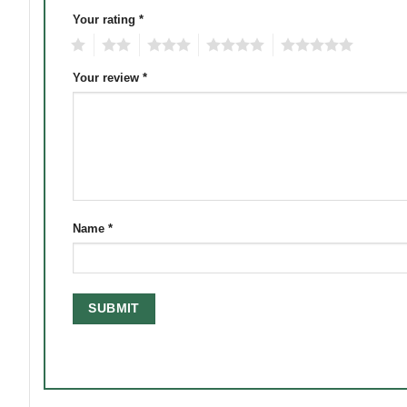
Your rating
*
1
2
3
4
5
Your review
*
Name
*