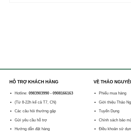
HỖ TRỢ KHÁCH HÀNG
VỀ THẢO NGUYÊ
Hotline:
0983903990 - 0908166163
Phiếu mua hàng
(Từ 8-22h kể cả T7, CN)
Giới thiệu Thảo N
Các câu hỏi thường gặp
Tuyển Dụng
Gửi yêu cầu hỗ trợ
Chính sách bảo m
Hướng dẫn đặt hàng
Điều khoản sử dụ