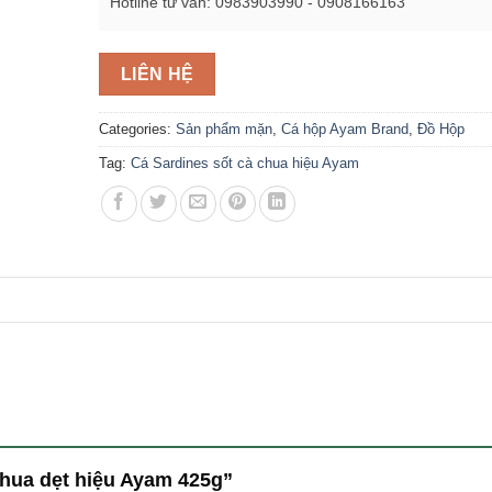
Hotline tư vấn: 0983903990 - 0908166163
LIÊN HỆ
Categories:
Sản phẩm mặn
,
Cá hộp Ayam Brand
,
Đồ Hộp
Tag:
Cá Sardines sốt cà chua hiệu Ayam
 chua dẹt hiệu Ayam 425g”