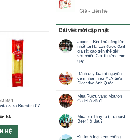
Giá - Liên hệ
Bài viết mới cập nhật
Jopen – Bia Thủ công lớn
nhất tại Hà Lan được đánh
giá rất cao trên thế giới
với nhiều Giải thưởng cao
quý
Bánh quy lúa mì nguyên
cám nhãn hiệu McVitie’s
Digestive Anh Quốc
Mua Rượu vang Mouton
Cadet ở đâu?
ẨM MẶN
sta zara Bucatini 07 –
Mua bia Thầy tu ( Trappist
iên hệ
Beer ) ở đâu?
ÊN HỆ
Đi tìm 5 loại kem chống