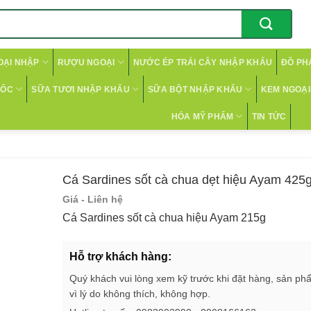
OẠI NHẬP
RƯỢU NGOẠI
NƯỚC ÉP TRÁI CÂY NHẬP KHẨU
ĐỒ PH
CỐC
SỮA TƯƠI NHẬP KHẨU
SỮA BỘT NHẬP KHẨU
KEM NGOẠI 
HÓA MỸ PHẨM
TIN TỨC
Cá Sardines sốt cà chua dẹt hiệu Ayam 425
Giá - Liên hệ
Cá Sardines sốt cà chua hiệu Ayam 215g
Hỗ trợ khách hàng:
Quý khách vui lòng xem kỹ trước khi đặt hàng, sản ph
vì lý do không thích, không hợp.