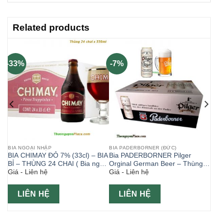
Related products
-33%
-7%
BIA NGOẠI NHẬP
BIA PADERBORNER (ĐỨC)
BIA CHIMAY ĐỎ 7% (33cl) – BIA
Bia PADERBORNER Pilger
g
BỈ – THÙNG 24 CHAI ( Bia ngoại
Orginal German Beer – Thùng
Giá - Liên hệ
Giá - Liên hệ
)
24 lon 500ml- Hộp Tết
LIÊN HỆ
LIÊN HỆ