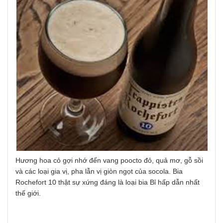
Hương hoa cỏ gợi nhớ đến vang poocto đỏ, quả mơ, gỗ sồi
và các loại gia vị, pha lẫn vị giòn ngọt của socola. Bia
Rochefort 10 thật sự xứng đáng là loại bia Bỉ hấp dẫn nhất
thế giới.