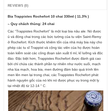
REVIEWS (0)
Bia Trappistes Rochefort 10 chai 330ml ( 11.3% )
– Quy chách thùng: 24 chai
Các “Trappistes Rochefort” là một loại bia nâu ale. Nó được
ủ và đóng chai trong các bức tường của tu viện Saint-Remy
ở Rochefort. Kích thước khiêm tốn của nhà máy bia này cho
phép các tu sĩ Trappist và cộng tác viên của họ được hoàn
toàn kiểm soát các công đoạn sản xuất tỉ mỉ, kĩ lưỡng và độc
đáo. Đặc biệt hơn, Trappistes Rochefort được đánh giá cao
bởi chỉ chứa các thành phần tự nhiên như nước suối, mạch
nha lúa mạch, hoa bia, men đường đảm bảo quá trình lên
men lên men lại trong chai, các Trappistes Rochefort phát
hành nguyên gốc của nó khi nó được phục vụ trong một ly
tại nhiệt độ từ 12-14 ° C.