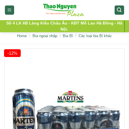
Skip
to
content
Số 4 LK 6B Làng Kiều Châu Âu - KĐT Mỗ Lao Hà Đông - Hà
Nội.
Home
/
Bia ngoại nhập
/
Bia Bỉ
/
Các loại bia Bỉ khác
-12%