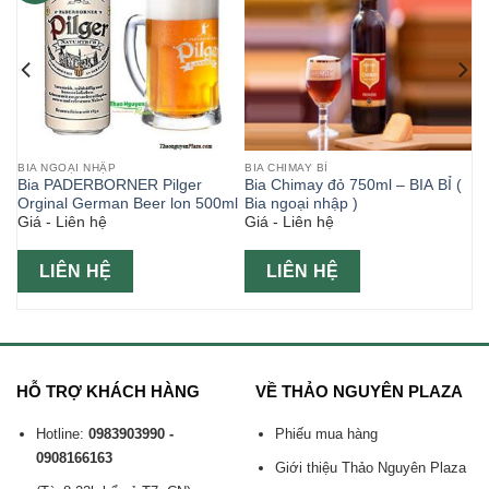
BIA NGOẠI NHẬP
BIA CHIMAY BỈ
Bia PADERBORNER Pilger
Bia Chimay đỏ 750ml – BIA BỈ (
Orginal German Beer lon 500ml
Bia ngoại nhập )
Giá - Liên hệ
Giá - Liên hệ
LIÊN HỆ
LIÊN HỆ
HỖ TRỢ KHÁCH HÀNG
VỀ THẢO NGUYÊN PLAZA
Hotline:
0983903990 -
Phiếu mua hàng
0908166163
Giới thiệu Thảo Nguyên Plaza