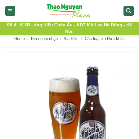
Skip
to
content
Số 4 LK 6B Làng Kiều Châu Âu - KĐT Mỗ Lao Hà Đông - Hà
Nội.
Home
/
Bia ngoại nhập
/
Bia Đức
/
Các loại bia Đức khác