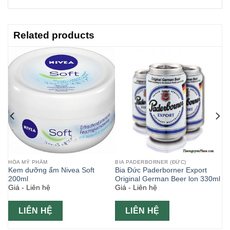
Related products
HÓA MỸ PHẨM
BIA PADERBORNER (ĐỨC)
g
Kem dưỡng ẩm Nivea Soft
Bia Đức Paderborner Export
200ml
Original German Beer lon 330ml
Giá - Liên hệ
Giá - Liên hệ
LIÊN HỆ
LIÊN HỆ