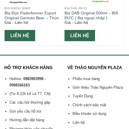
BIA NGOẠI NHẬP
BIA DAB (ĐỨC)
Bia Đức Paderborner Export
Bia DAB Original 500ml – BIA
Original German Beer – Thùng
ĐỨC ( Bia ngoại nhập )
Giá - Liên hệ
Giá - Liên hệ
24 lon 330ml
LIÊN HỆ
LIÊN HỆ
HỖ TRỢ KHÁCH HÀNG
VỀ THẢO NGUYÊN PLAZA
Hotline:
0983903990 -
Phiếu mua hàng
0908166163
Giới thiệu Thảo Nguyên Plaza
(Từ 8-22h kể cả T7, CN)
Tuyển Dụng
Các câu hỏi thường gặp
Chính sách bảo mật
Gửi yêu cầu hỗ trợ
Điều khoản sử dụng
Hướng dẫn đặt hàng
Liên hệ
Phương thức vận chuyển