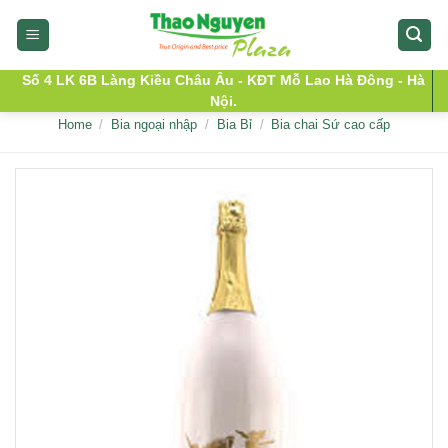
Skip
to
content
Số 4 LK 6B Làng Kiều Châu Âu - KĐT Mỗ Lao Hà Đông - Hà
Nội.
Home
/
Bia ngoại nhập
/
Bia Bỉ
/
Bia chai Sứ cao cấp