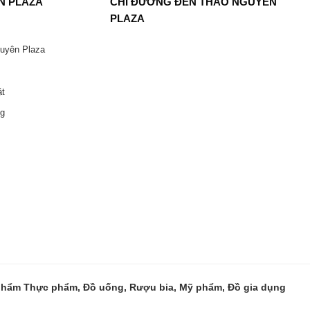
N PLAZA
CHỈ ĐƯỜNG ĐẾN THẢO NGUYÊN
PLAZA
guyên Plaza
ật
ng
 phẩm Thực phẩm, Đồ uống, Rượu bia, Mỹ phẩm, Đồ gia dụng