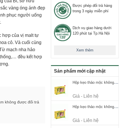
ng của Bỉ, sở hữu
Được phép đổi trả hàng
 sắc vàng óng ánh đẹp
trong 3 ngày miễn phí
hinh phục người uống
.
Dịch vụ giao hàng dưới
120 phút tại Tp.Hà Nội
 hợp của vị malt tự
hoa cỏ. Và cuối cùng
. Từ mạch nha hảo
Xem thêm
n thống,… đều kết hợp
ượng.
Sản phẩm mới cập nhật
Hộp kẹo thảo mộc không đường Ricola Signature 112.5g
Giá - Liên hệ
ẩm không được đổi trả
Hộp kẹo thảo mộc không đường Ricola Signature 112.5g
Giá - Liên hệ