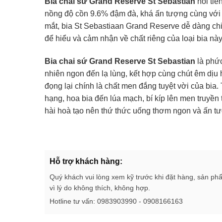
Bia chai sứ Grand Reserve St Sebastian
nổi tiế
nồng độ cồn 9.6% đậm đà, khá ấn tượng cùng với
mắt, bia St Sebastiaan Grand Reserve dễ dàng c
để hiểu và cảm nhận về chất riêng của loại bia này
Bia chai sứ Grand Reserve St Sebastian
là phức
nhiên ngon đến lạ lùng, kết hợp cùng chút êm dịu 
đọng lại chính là chất men đắng tuyệt vời của bia
hạng, hoa bia đến lúa mạch, bí kíp lên men truyề
hài hoà tạo nên thứ thức uống thơm ngon và ấn t
Hỗ trợ khách hàng:
Quý khách vui lòng xem kỹ trước khi đặt hàng, sản ph
vì lý do không thích, không hợp.
Hotline tư vấn: 0983903990 - 0908166163