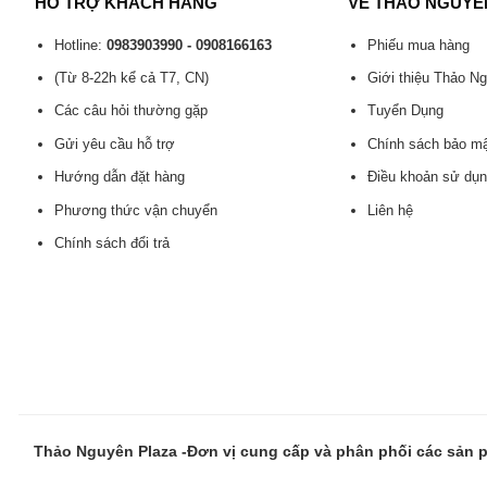
HỖ TRỢ KHÁCH HÀNG
VỀ THẢO NGUYÊ
Hotline:
0983903990 - 0908166163
Phiếu mua hàng
(Từ 8-22h kể cả T7, CN)
Giới thiệu Thảo N
Các câu hỏi thường gặp
Tuyển Dụng
Gửi yêu cầu hỗ trợ
Chính sách bảo m
Hướng dẫn đặt hàng
Điều khoản sử dụ
Phương thức vận chuyển
Liên hệ
Chính sách đổi trả
Thảo Nguyên Plaza -Đơn vị cung cấp và phân phối các sản