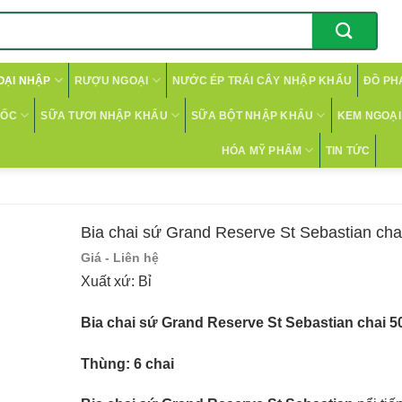
OẠI NHẬP
RƯỢU NGOẠI
NƯỚC ÉP TRÁI CÂY NHẬP KHẨU
ĐỒ PH
CỐC
SỮA TƯƠI NHẬP KHẨU
SỮA BỘT NHẬP KHẨU
KEM NGOẠI 
HÓA MỸ PHẨM
TIN TỨC
Bia chai sứ Grand Reserve St Sebastian cha
Giá - Liên hệ
Xuất xứ: Bỉ
Bia chai sứ Grand Reserve St Sebastian chai 5
Thùng: 6 chai