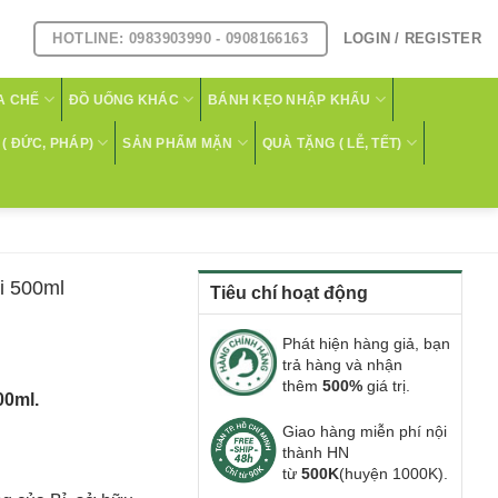
HOTLINE: 0983903990 - 0908166163
LOGIN / REGISTER
A CHẾ
ĐỒ UỐNG KHÁC
BÁNH KẸO NHẬP KHẨU
( ĐỨC, PHÁP)
SẢN PHẨM MẶN
QUÀ TẶNG ( LỄ, TẾT)
i 500ml
Tiêu chí hoạt động
Phát hiện hàng giả, bạn
trả hàng và nhận
thêm
500%
giá trị.
00ml.
Giao hàng miễn phí nội
thành HN
từ
500K
(huyện 1000K).