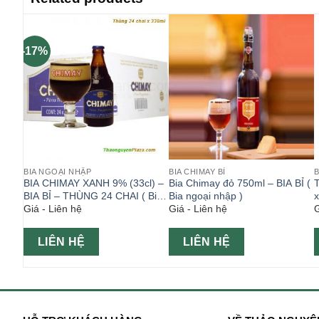
-17%
BIA NGOẠI NHẬP
BIA CHIMAY BỈ
B
BIA CHIMAY XANH 9% (33cl) –
Bia Chimay đỏ 750ml – BIA BỈ (
T
BIA BỈ – THÙNG 24 CHAI ( Bia
Bia ngoại nhập )
x
Giá - Liên hệ
Giá - Liên hệ
G
ngoại )
n
LIÊN HỆ
LIÊN HỆ