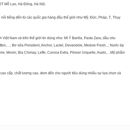
KĐT Mỗ Lao, Hà Đông, Hà Nội.
nổi tiếng đến từ các quốc gia hàng đầu thế giới như Mỹ, Đức, Pháp, Ý, Thụy
ệt Nam và trên thế giới tin dùng như: Mì Ý Barilla, Pasta Zara; dầu oliu
getten,…; Bơ sữa President, Anchor, Lactel, Devandole, Medow Fresh,..; Nước ép
eire, Monin; Bia Chimay, Leffe, Corona Extra, Pilsner Urquelle, Asahi,…Mỹ phẩm
cao cấp, chất lượng cao, đem đến cho người tiêu dùng nhiều sự lựa chọn và