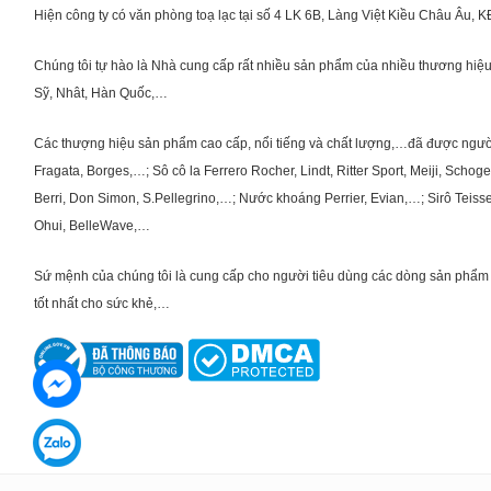
Hiện công ty có văn phòng toạ lạc tại số 4 LK 6B, Làng Việt Kiều Châu Âu, 
Chúng tôi tự hào là Nhà cung cấp rất nhiều sản phẩm của nhiều thương hiệu 
Sỹ, Nhât, Hàn Quốc,…
Các thượng hiệu sản phẩm cao cấp, nổi tiếng và chất lượng,…đã được người Vi
Fragata, Borges,…; Sô cô la Ferrero Rocher, Lindt, Ritter Sport, Meiji, Scho
Berri, Don Simon, S.Pellegrino,…; Nước khoáng Perrier, Evian,…; Sirô Teiss
Ohui, BelleWave,…
Sứ mệnh của chúng tôi là cung cấp cho người tiêu dùng các dòng sản phẩm 
tốt nhất cho sức khẻ,…