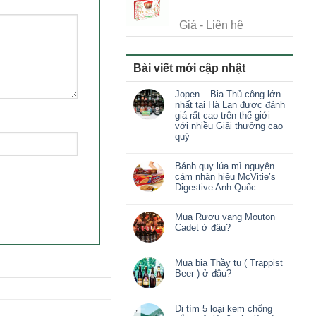
Giá - Liên hệ
Bài viết mới cập nhật
Jopen – Bia Thủ công lớn
nhất tại Hà Lan được đánh
giá rất cao trên thế giới
với nhiều Giải thưởng cao
quý
Bánh quy lúa mì nguyên
cám nhãn hiệu McVitie’s
Digestive Anh Quốc
Mua Rượu vang Mouton
Cadet ở đâu?
Mua bia Thầy tu ( Trappist
Beer ) ở đâu?
Đi tìm 5 loại kem chống