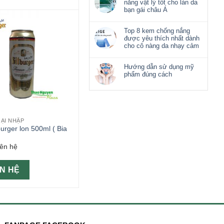
nắng vật lý tốt cho làn da
bạn gái châu Á
Top 8 kem chống nắng
được yêu thích nhất dành
cho cô nàng da nhạy cảm
Hướng dẫn sử dụng mỹ
phẩm đúng cách
OẠI NHẬP
burger lon 500ml ( Bia
iên hệ
ÊN HỆ