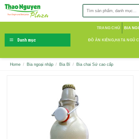
Skip
Search
to
for:
content
TRANG CHỦ
BIA NG
Danh mục
ĐỒ ĂN KIÊNG,HẠT& NGŨ 
Home
/
Bia ngoại nhập
/
Bia Bỉ
/
Bia chai Sứ cao cấp