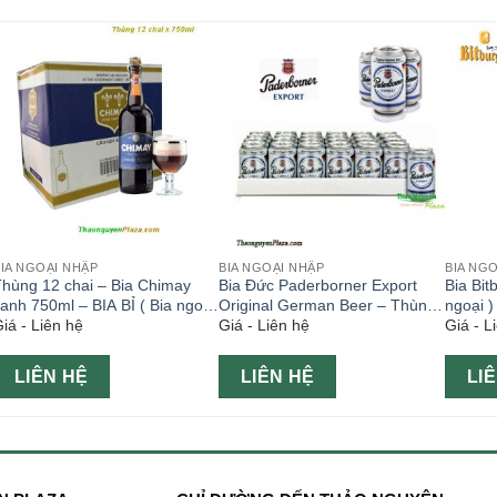
IA NGOẠI NHẬP
BIA NGOẠI NHẬP
BIA NG
hùng 12 chai – Bia Chimay
Bia Đức Paderborner Export
Bia Bit
anh 750ml – BIA BỈ ( Bia ngoại
Original German Beer – Thùng
ngoại )
iá - Liên hệ
Giá - Liên hệ
Giá - L
hập )
24 lon 330ml
LIÊN HỆ
LIÊN HỆ
LI