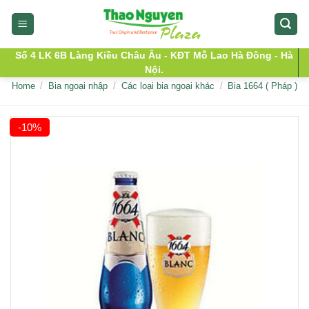
Skip
to
content
Số 4 LK 6B Làng Kiều Châu Âu - KĐT Mỗ Lao Hà Đông - Hà
Nội.
Home
/
Bia ngoại nhập
/
Các loại bia ngoại khác
/
Bia 1664 ( Pháp )
-10%