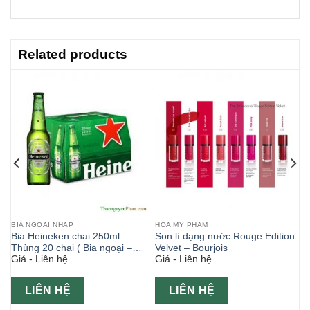
Related products
BIA NGOẠI NHẬP
HÓA MỸ PHẨM
 sơ
Bia Heineken chai 250ml –
Son lì dạng nước Rouge Edition
Thùng 20 chai ( Bia ngoại –
Velvet – Bourjois
Giá - Liên hệ
Giá - Liên hệ
Pháp )
LIÊN HỆ
LIÊN HỆ