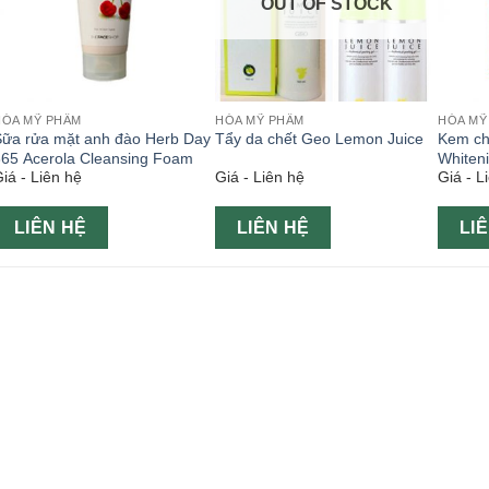
OUT OF STOCK
HÓA MỸ PHẨM
HÓA MỸ PHẨM
HÓA MỸ
Sữa rửa mặt anh đào Herb Day
Tẩy da chết Geo Lemon Juice
Kem ch
365 Acerola Cleansing Foam
Whiten
iá - Liên hệ
Giá - Liên hệ
Giá - L
LIÊN HỆ
LIÊN HỆ
LI