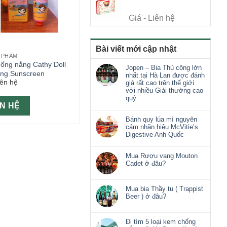
Giá - Liên hệ
Bài viết mới cập nhật
 PHẨM
ống nắng Cathy Doll
Jopen – Bia Thủ công lớn
ing Sunscreen
nhất tại Hà Lan được đánh
iên hệ
giá rất cao trên thế giới
với nhiều Giải thưởng cao
quý
ÊN HỆ
Bánh quy lúa mì nguyên
cám nhãn hiệu McVitie’s
Digestive Anh Quốc
Mua Rượu vang Mouton
Cadet ở đâu?
Mua bia Thầy tu ( Trappist
Beer ) ở đâu?
Đi tìm 5 loại kem chống