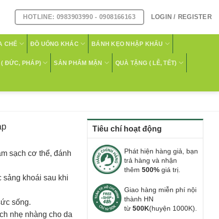
HOTLINE: 0983903990 - 0908166163
LOGIN / REGISTER
A CHẾ
ĐỒ UỐNG KHÁC
BÁNH KẸO NHẬP KHẨU
( ĐỨC, PHÁP)
SẢN PHẨM MẶN
QUÀ TẶNG ( LỄ, TẾT)
ap
Tiêu chí hoạt động
Phát hiện hàng giả, bạn
àm sạch cơ thể, đánh
trả hàng và nhận
thêm
500%
giá trị.
 sảng khoái sau khi
Giao hàng miễn phí nội
thành HN
sức sống.
từ
500K
(huyện 1000K).
ạch nhẹ nhàng cho da