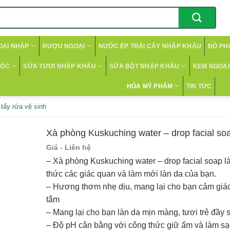
OẠI NHẬP
RƯỢU NGOẠI
NƯỚC ÉP TRÁI CÂY NHẬP KHẨU
ĐỒ PH
CỐC
SỮA TƯƠI NHẬP KHẨU
SỮA BỘT NHẬP KHẨU
KEM NGOẠI 
HÓA MỸ PHẨM
TIN TỨC
 tẩy rửa vệ sinh
Xà phòng Kuskuching water – drop facial so
Giá - Liên hệ
– Xà phòng Kuskuching water – drop facial soap l
thức các giác quan và làm mới làn da của bạn.
– Hương thơm nhẹ dịu, mang lại cho bạn cảm giác
tắm
– Mang lại cho bạn làn da mịn màng, tươi trẻ đầy 
– Độ pH cân bằng với công thức giữ ẩm và làm s