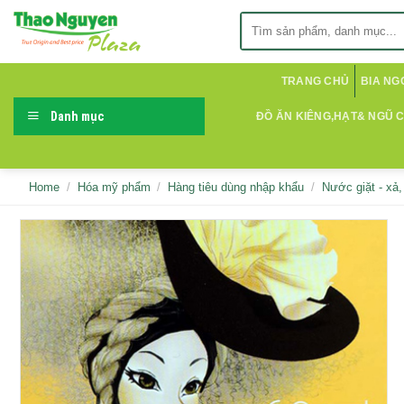
Skip
Search
to
for:
content
TRANG CHỦ
BIA NG
Danh mục
ĐỒ ĂN KIÊNG,HẠT& NGŨ 
Home
/
Hóa mỹ phẩm
/
Hàng tiêu dùng nhập khẩu
/
Nước giặt - xả,