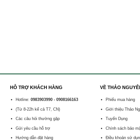
HỖ TRỢ KHÁCH HÀNG
VỀ THẢO NGUYÊ
Hotline:
0983903990 - 0908166163
Phiếu mua hàng
(Từ 8-22h kể cả T7, CN)
Giới thiệu Thảo N
Các câu hỏi thường gặp
Tuyển Dụng
Gửi yêu cầu hỗ trợ
Chính sách bảo m
Hướng dẫn đặt hàng
Điều khoản sử dụ