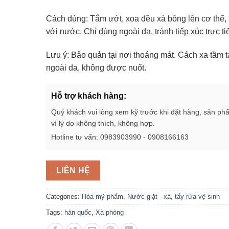
Cách dùng: Tắm ướt, xoa đều xà bông lên cơ thể, 
với nước. Chỉ dùng ngoài da, tránh tiếp xúc trực ti
Lưu ý: Bảo quản tại nơi thoáng mát. Cách xa tầm 
ngoài da, không được nuốt.
Hỗ trợ khách hàng:
Quý khách vui lòng xem kỹ trước khi đặt hàng, sản ph
vì lý do không thích, không hợp.
Hotline tư vấn: 0983903990 - 0908166163
LIÊN HỆ
Categories:
Hóa mỹ phẩm
,
Nước giặt - xả, tẩy rửa vệ sinh
Tags:
hàn quốc
,
Xà phòng