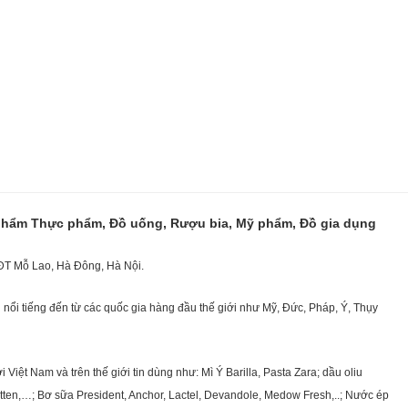
 phẩm Thực phẩm, Đồ uống, Rượu bia, Mỹ phẩm, Đồ gia dụng
KĐT Mỗ Lao, Hà Đông, Hà Nội.
nổi tiếng đến từ các quốc gia hàng đầu thế giới như Mỹ, Đức, Pháp, Ý, Thụy
ệt Nam và trên thế giới tin dùng như: Mì Ý Barilla, Pasta Zara; dầu oliu
getten,…; Bơ sữa President, Anchor, Lactel, Devandole, Medow Fresh,..; Nước ép