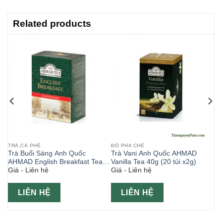
Related products
TRÀ,CÀ PHÊ
ĐỒ PHA CHẾ
Trà Buổi Sáng Anh Quốc
Trà Vani Anh Quốc AHMAD
00g
AHMAD English Breakfast Tea
Vanilla Tea 40g (20 túi x2g)
Giá - Liên hệ
Giá - Liên hệ
Hộp giấy 100g
LIÊN HỆ
LIÊN HỆ