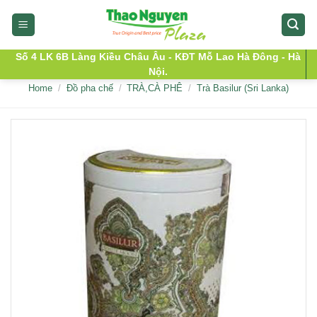
Skip
to
content
Số 4 LK 6B Làng Kiều Châu Âu - KĐT Mỗ Lao Hà Đông - Hà
Nội.
Home
/
Đồ pha chế
/
TRÀ,CÀ PHÊ
/
Trà Basilur (Sri Lanka)