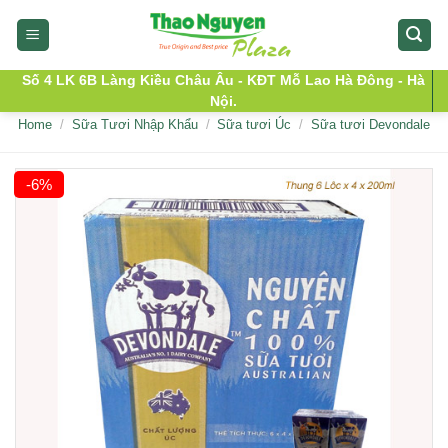
Skip
to
content
Số 4 LK 6B Làng Kiều Châu Âu - KĐT Mỗ Lao Hà Đông - Hà
Nội.
Home
/
Sữa Tươi Nhập Khẩu
/
Sữa tươi Úc
/
Sữa tươi Devondale
-6%