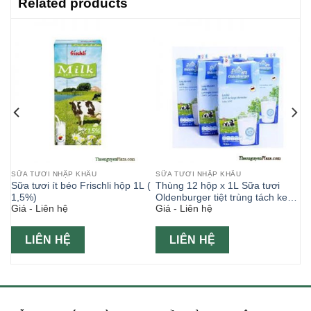
Related products
SỮA TƯƠI NHẬP KHẨU
SỮA TƯƠI NHẬP KHẨU
ơng
Sữa tươi ít béo Frischli hộp 1L (
Thùng 12 hộp x 1L Sữa tươi
ng
1,5%)
Oldenburger tiệt trùng tách kem
Giá - Liên hệ
Giá - Liên hệ
ại)
1,5% béo 1L ( Semi Skimmed
milk )
LIÊN HỆ
LIÊN HỆ