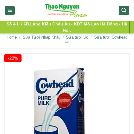
Skip
to
content
Số 4 LK 6B Làng Kiều Châu Âu - KĐT Mỗ Lao Hà Đông - Hà
Nội.
Home
/
Sữa Tươi Nhập Khẩu
/
Sữa tươi Úc
/
Sữa tươi Cowhead
Úc
-22%