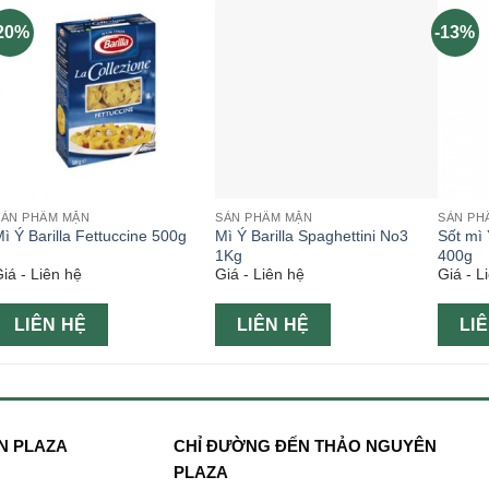
20%
-13%
SẢN PHẨM MẶN
SẢN PHẨM MẶN
SẢN PH
ì Ý Barilla Fettuccine 500g
Mì Ý Barilla Spaghettini No3
Sốt mì 
1Kg
400g
iá - Liên hệ
Giá - Liên hệ
Giá - L
LIÊN HỆ
LIÊN HỆ
LI
N PLAZA
CHỈ ĐƯỜNG ĐẾN THẢO NGUYÊN
PLAZA