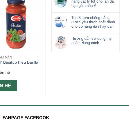
nắng vật lý tốt cho làn da
bạn gái châu Á
Top 8 kem chống nắng
được yêu thích nhất dành
cho cô nàng da nhạy cảm
Hướng dẫn sử dụng mỹ
phẩm đúng cách
ẨM MẶN
Ý Basilico hiệu Barilla
iên hệ
ÊN HỆ
FANPAGE FACEBOOK