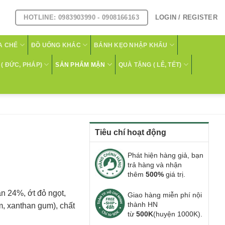
HOTLINE: 0983903990 - 0908166163
LOGIN / REGISTER
A CHẾ
ĐỒ UỐNG KHÁC
BÁNH KẸO NHẬP KHẨU
( ĐỨC, PHÁP)
SẢN PHẨM MẶN
QUÀ TẶNG ( LỄ, TẾT)
Tiêu chí hoạt động
Phát hiện hàng giả, bạn
trả hàng và nhận
thêm
500%
giá trị.
n 24%, ớt đỏ ngọt,
Giao hàng miễn phí nội
thành HN
m, xanthan gum), chất
từ
500K
(huyện 1000K).