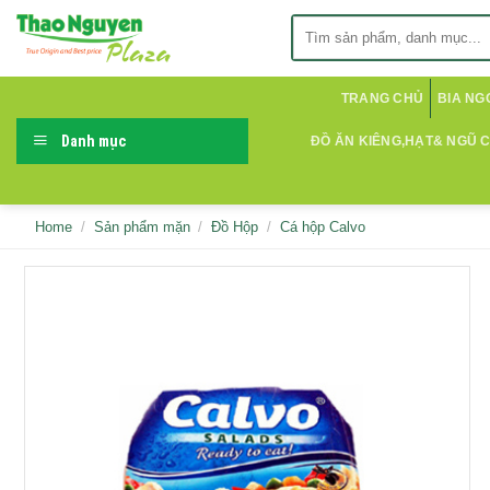
Skip
Search
to
for:
content
TRANG CHỦ
BIA NG
Danh mục
ĐỒ ĂN KIÊNG,HẠT& NGŨ 
Home
/
Sản phẩm mặn
/
Đồ Hộp
/
Cá hộp Calvo