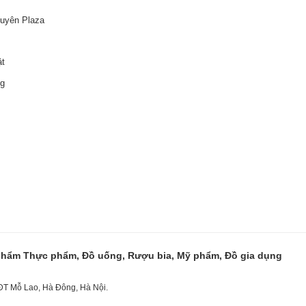
guyên Plaza
ật
ng
 phẩm Thực phẩm, Đồ uống, Rượu bia, Mỹ phẩm, Đồ gia dụng
KĐT Mỗ Lao, Hà Đông, Hà Nội.