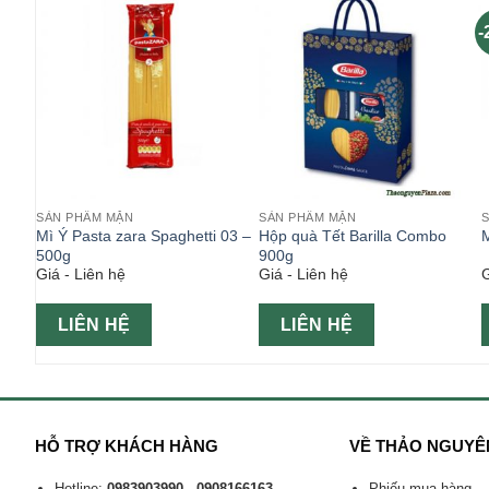
-
SẢN PHẨM MẶN
SẢN PHẨM MẶN
 No73
Mì Ý Pasta zara Spaghetti 03 –
Hộp quà Tết Barilla Combo
M
500g
900g
Giá - Liên hệ
Giá - Liên hệ
G
LIÊN HỆ
LIÊN HỆ
HỖ TRỢ KHÁCH HÀNG
VỀ THẢO NGUYÊ
Hotline:
0983903990 - 0908166163
Phiếu mua hàng