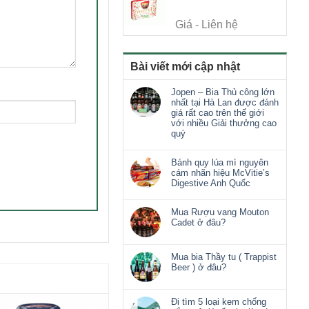
Giá - Liên hệ
Bài viết mới cập nhật
Jopen – Bia Thủ công lớn
nhất tại Hà Lan được đánh
giá rất cao trên thế giới
với nhiều Giải thưởng cao
quý
Bánh quy lúa mì nguyên
cám nhãn hiệu McVitie’s
Digestive Anh Quốc
Mua Rượu vang Mouton
Cadet ở đâu?
Mua bia Thầy tu ( Trappist
Beer ) ở đâu?
Đi tìm 5 loại kem chống