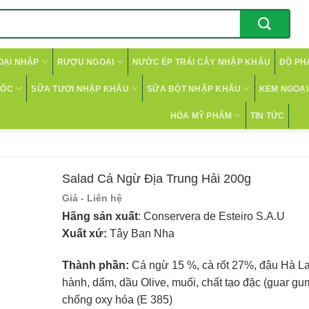
OẠI NHẬP
RƯỢU NGOẠI
NƯỚC ÉP TRÁI CÂY NHẬP KHẨU
ĐỒ PH
CỐC
SỮA TƯƠI NHẬP KHẨU
SỮA BỘT NHẬP KHẨU
KEM NGOẠI 
HÓA MỸ PHẨM
TIN TỨC
Salad Cá Ngừ Địa Trung Hải 200g
Giá - Liên hệ
Hãng sản xuất
: Conservera de Esteiro S.A.U
Xuất xứ:
Tây Ban Nha
Thành phần:
Cá ngừ 15 %, cà rốt 27%, đậu Hà La
hành, dấm, dầu Olive, muối, chất tạo đặc (guar gu
chống oxy hóa (E 385)