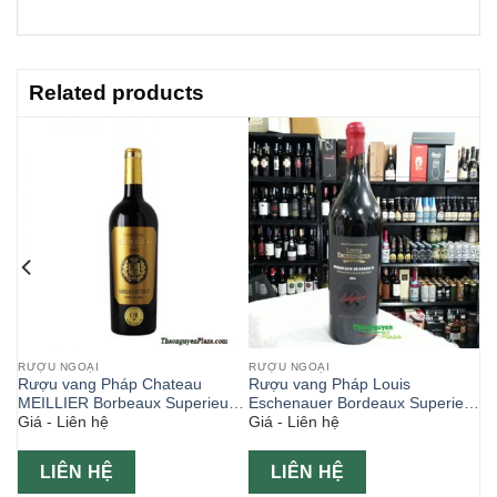
Related products
RƯỢU NGOẠI
RƯỢU NGOẠI
aux
Rượu vang Pháp Chateau
Rượu vang Pháp Louis
MEILLIER Borbeaux Superieur
Eschenauer Bordeaux Superieur
Giá - Liên hệ
Giá - Liên hệ
750ml
nút xi chai 750ml
LIÊN HỆ
LIÊN HỆ