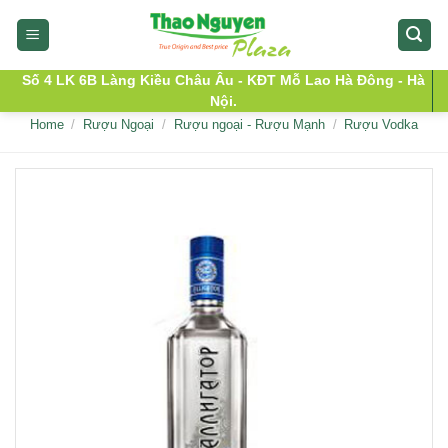
Skip
to
content
Số 4 LK 6B Làng Kiều Châu Âu - KĐT Mỗ Lao Hà Đông - Hà
Nội.
Home
/
Rượu Ngoại
/
Rượu ngoại - Rượu Mạnh
/
Rượu Vodka