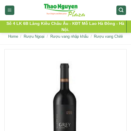
Skip
to
content
Số 4 LK 6B Làng Kiều Châu Âu - KĐT Mỗ Lao Hà Đông - Hà
Nội.
Home
/
Rượu Ngoại
/
Rượu vang nhập khẩu
/
Rượu vang Chilê