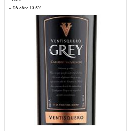
– Độ cồn: 13.5%