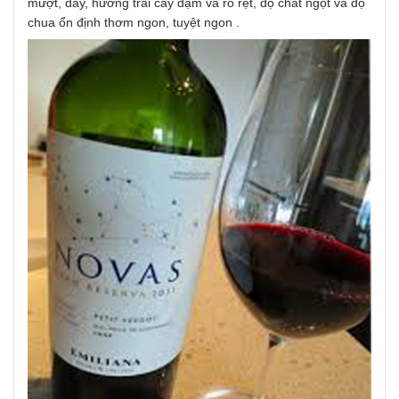
mượt, dày, hương trái cây đậm và rõ rệt, độ chát ngọt và độ
chua ổn định thơm ngon, tuyệt ngon .