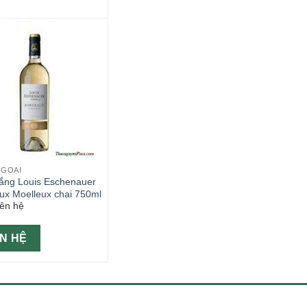
NGOẠI
rắng Louis Eschenauer
ux Moelleux chai 750ml
iên hệ
ÊN HỆ