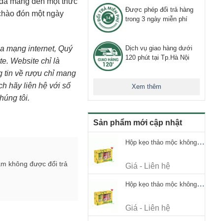
 đã mang đến một thức
Được phép đổi trả hàng
 chào đón một ngày
trong 3 ngày miễn phí
mạng internet, Quý
Dịch vụ giao hàng dưới
120 phút tại Tp.Hà Nội
te. Website chỉ là
ng tin về rượu chỉ mang
h hãy liên hệ với số
Xem thêm
húng tôi.
Sản phẩm mới cập nhật
Hộp kẹo thảo mộc không đường Ricola Signature 112.5g
ẩm không được đổi trả
Giá - Liên hệ
Hộp kẹo thảo mộc không đường Ricola Signature 112.5g
Giá - Liên hệ