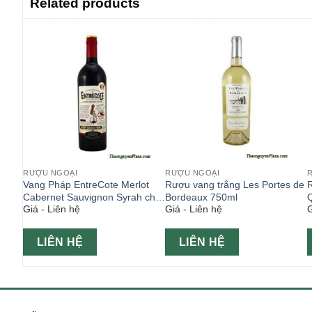
Related products
RƯỢU NGOẠI
RƯỢU NGOẠI
 Le
Vang Pháp EntreCote Merlot
Rượu vang trắng Les Portes de
750ml
Cabernet Sauvignon Syrah chai
Bordeaux 750ml
Giá - Liên hệ
Giá - Liên hệ
G
750ml
LIÊN HỆ
LIÊN HỆ