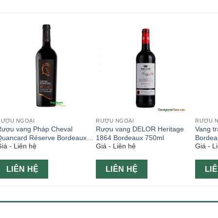
RƯỢU NGOẠI
RƯỢU NGOẠI
RƯỢU 
Rượu vang Pháp Cheval
Rượu vang DELOR Heritage
Vang t
Quancard Réserve Bordeaux
1864 Bordeaux 750ml
Bordea
iá - Liên hệ
Giá - Liên hệ
Giá - L
750ml
LIÊN HỆ
LIÊN HỆ
LI