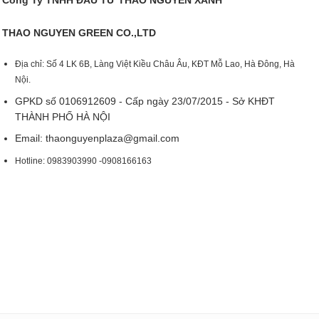
Công Ty TNHH ĐẦU TƯ THẢO NGUYÊN XANH
THAO NGUYEN GREEN CO.,LTD
Địa chỉ: Số 4 LK 6B, Làng Việt Kiều Châu Âu, KĐT Mỗ Lao, Hà Đông, Hà
Nội.
GPKD số 0106912609 - Cấp ngày 23/07/2015 - Sở KHĐT
THÀNH PHỐ HÀ NỘI
Email:
thaonguyenplaza@gmail.com
Hotline: 0983903990 -0908166163