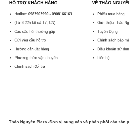
HỖ TRỢ KHÁCH HÀNG
VỀ THẢO NGUYÊ
Hotline:
0983903990 - 0908166163
Phiếu mua hàng
(Từ 8-22h kể cả T7, CN)
Giới thiệu Thảo N
Các câu hỏi thường gặp
Tuyển Dụng
Gửi yêu cầu hỗ trợ
Chính sách bảo m
Hướng dẫn đặt hàng
Điều khoản sử dụ
Phương thức vận chuyển
Liên hệ
Chính sách đổi trả
Thảo Nguyên Plaza -Đơn vị cung cấp và phân phối các sản