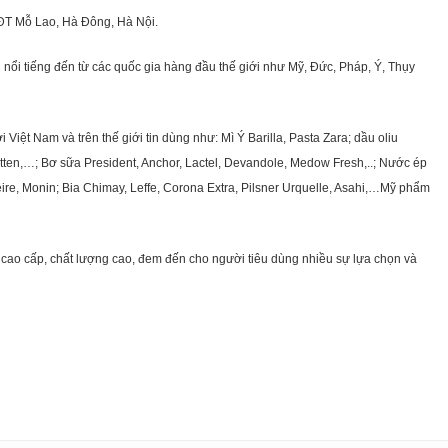
KĐT Mỗ Lao, Hà Đông, Hà Nội.
nổi tiếng đến từ các quốc gia hàng đầu thế giới như Mỹ, Đức, Pháp, Ý, Thụy
ệt Nam và trên thế giới tin dùng như: Mì Ý Barilla, Pasta Zara; dầu oliu
getten,…; Bơ sữa President, Anchor, Lactel, Devandole, Medow Fresh,..; Nước ép
eire, Monin; Bia Chimay, Leffe, Corona Extra, Pilsner Urquelle, Asahi,…Mỹ phẩm
cao cấp, chất lượng cao, đem đến cho người tiêu dùng nhiều sự lựa chọn và