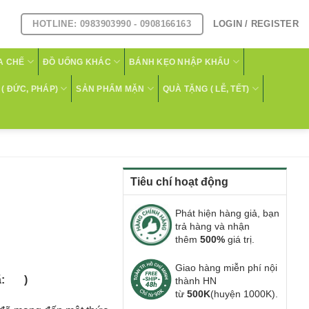
HOTLINE: 0983903990 - 0908166163
LOGIN / REGISTER
A CHẾ
ĐỒ UỐNG KHÁC
BÁNH KẸO NHẬP KHẨU
( ĐỨC, PHÁP)
SẢN PHẨM MẶN
QUÀ TẶNG ( LỄ, TẾT)
Tiêu chí hoạt động
Phát hiện hàng giả, bạn
trả hàng và nhận
thêm
500%
giá trị.
Giao hàng miễn phí nội
Mã: )
thành HN
từ
500K
(huyện 1000K).