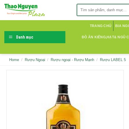
Skip
Search
to
for:
content
TRANG CHỦ
BIA NG
Danh mục
ĐỒ ĂN KIÊNG,HẠT& NGŨ 
Home
/
Rượu Ngoại
/
Rượu ngoại - Rượu Mạnh
/
Rượu LABEL 5