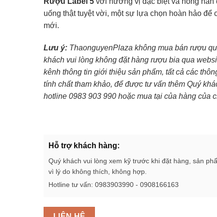
Rượu Label 5
với hương vị đặc biệt và nồng nàn
uống thật tuyệt vời, một sự lựa chọn hoàn hảo để
mới.
Lưu ý:
ThaonguyenPlaza không mua bán rượu qua 
khách vui lòng không đặt hàng rượu bia qua websi
kênh thông tin giới thiệu sản phẩm, tất cả các thô
tính chất tham khảo, để được tư vấn thêm Quý khác
hotline 0983 903 990 hoặc mua tại của hàng của c
Hỗ trợ khách hàng:
Quý khách vui lòng xem kỹ trước khi đặt hàng, sản ph
vì lý do không thích, không hợp.
Hotline tư vấn: 0983903990 - 0908166163
LIÊN HỆ