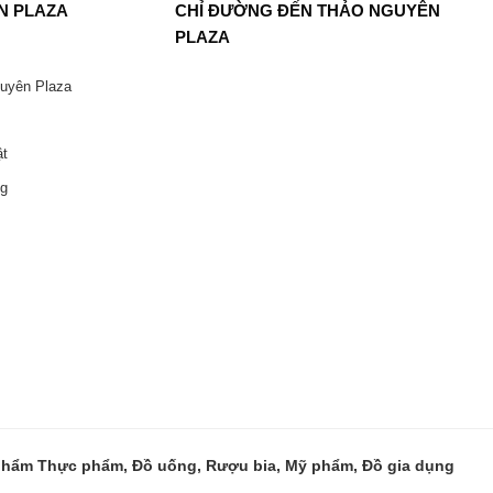
N PLAZA
CHỈ ĐƯỜNG ĐẾN THẢO NGUYÊN
PLAZA
guyên Plaza
ật
ng
 phẩm Thực phẩm, Đồ uống, Rượu bia, Mỹ phẩm, Đồ gia dụng