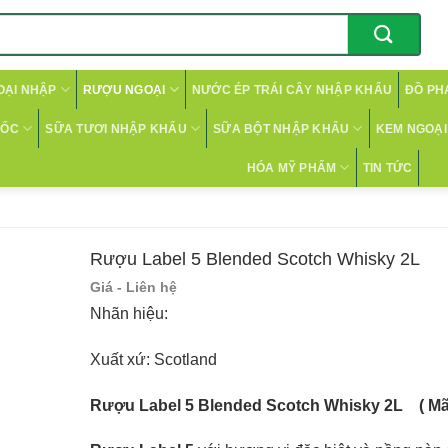
OẠI NHẬP
RƯỢU NGOẠI
NƯỚC ÉP TRÁI CÂY NHẬP KHẨU
ĐỒ PH
CỐC
SỮA TƯƠI NHẬP KHẨU
SỮA BỘT NHẬP KHẨU
KEM NGOẠI 
HÓA MỸ PHẨM
TIN TỨC
Rượu Label 5 Blended Scotch Whisky 2L
Giá - Liên hệ
Nhãn hiệu:
Xuất xứ: Scotland
Rượu Label 5 Blended Scotch Whisky 2L ( 