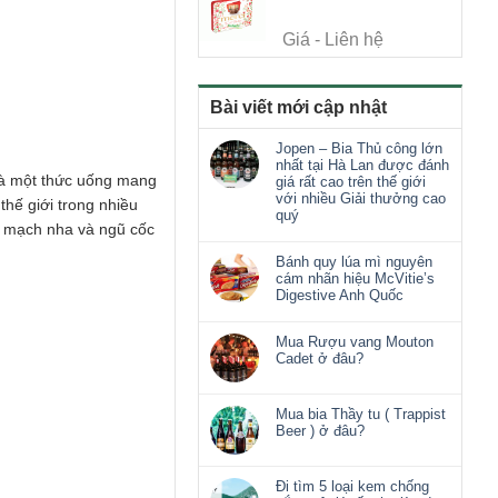
Giá - Liên hệ
Bài viết mới cập nhật
Jopen – Bia Thủ công lớn
nhất tại Hà Lan được đánh
i là một thức uống mang
giá rất cao trên thế giới
với nhiều Giải thưởng cao
thế giới trong nhiều
quý
ị, mạch nha và ngũ cốc
Bánh quy lúa mì nguyên
cám nhãn hiệu McVitie’s
Digestive Anh Quốc
Mua Rượu vang Mouton
Cadet ở đâu?
Mua bia Thầy tu ( Trappist
Beer ) ở đâu?
Đi tìm 5 loại kem chống