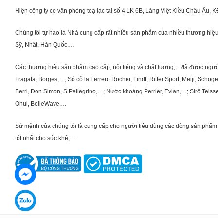
Hiện công ty có văn phòng toạ lạc tại số 4 LK 6B, Làng Việt Kiều Châu Âu, 
Chúng tôi tự hào là Nhà cung cấp rất nhiều sản phẩm của nhiều thương hiệu 
Sỹ, Nhât, Hàn Quốc,…
Các thượng hiệu sản phẩm cao cấp, nổi tiếng và chất lượng,…đã được người Vi
Fragata, Borges,…; Sô cô la Ferrero Rocher, Lindt, Ritter Sport, Meiji, Scho
Berri, Don Simon, S.Pellegrino,…; Nước khoáng Perrier, Evian,…; Sirô Teiss
Ohui, BelleWave,…
Sứ mệnh của chúng tôi là cung cấp cho người tiêu dùng các dòng sản phẩm 
tốt nhất cho sức khẻ,…