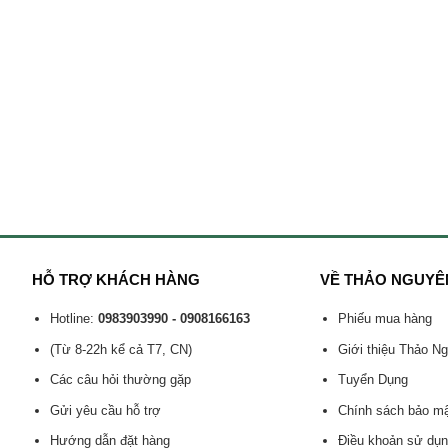
HỖ TRỢ KHÁCH HÀNG
VỀ THẢO NGUYÊ
Hotline:
0983903990 - 0908166163
Phiếu mua hàng
(Từ 8-22h kể cả T7, CN)
Giới thiệu Thảo N
Các câu hỏi thường gặp
Tuyển Dụng
Gửi yêu cầu hỗ trợ
Chính sách bảo m
Hướng dẫn đặt hàng
Điều khoản sử dụ