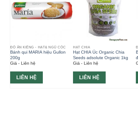
ỐC
ĐỒ ĂN KIÊNG - HẠT& NGŨ CỐC
HẠT CHIA
Đ
ins
Bánh qui MARIA hiệu Gullon
Hạt CHIA Úc Organic Chia
200g
Seeds adsolute Organic 1kg
đ
Giá - Liên hệ
Giá - Liên hệ
G
G
LIÊN HỆ
LIÊN HỆ