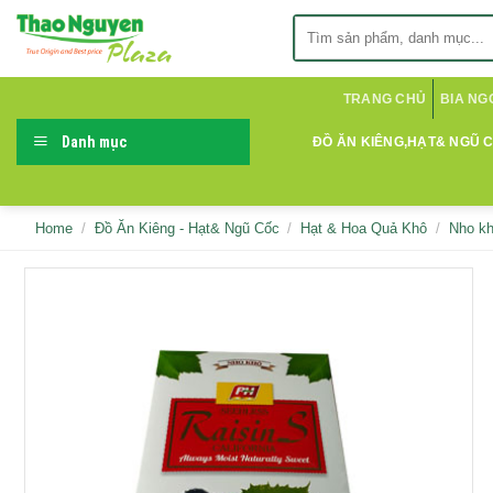
Skip
Search
to
for:
content
TRANG CHỦ
BIA NG
Danh mục
ĐỒ ĂN KIÊNG,HẠT& NGŨ 
Home
/
Đồ Ăn Kiêng - Hạt& Ngũ Cốc
/
Hạt & Hoa Quả Khô
/
Nho k