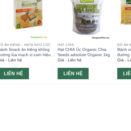
Ồ ĂN KIÊNG - HẠT& NGŨ CỐC
HẠT CHIA
ĐỒ ĂN 
Bánh Snack ăn kiêng không
Hạt CHIA Úc Organic Chia
Bánh x
ường lúa mạch vị cam hiệu
Seeds adsolute Organic 1kg
đường 
iá - Liên hệ
Giá - Liên hệ
Giá - L
ullon 216g
LIÊN HỆ
LIÊN HỆ
LI