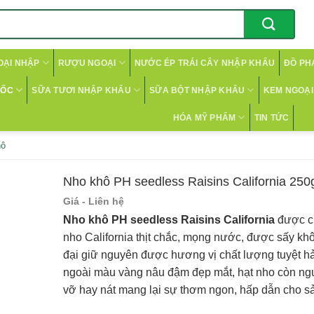
OẠI NHẬP
RƯỢU NGOẠI
NƯỚC ÉP TRÁI CÂY NHẬP KHẨU
ĐỒ PH
CỐC
SỮA TƯƠI NHẬP KHẨU
SỮA BỘT NHẬP KHẨU
KEM NGOẠI 
HÓA MỸ PHẨM
TIN TỨC
hô
Nho khô PH seedless Raisins California 250
Giá - Liên hệ
Nho khô PH seedless Raisins California
được ch
nho California thịt chắc, mọng nước, được sấy kh
đại giữ nguyên được hương vị chất lượng tuyệt h
ngoài màu vàng nâu đậm đẹp mắt, hạt nho còn ng
vỡ hay nát mang lại sự thơm ngon, hấp dẫn cho s