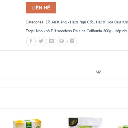
LIÊN HỆ
Categories:
Đồ Ăn Kiêng - Hạt& Ngũ Cốc
,
Hạt & Hoa Quả Kh
Tags:
Nho khô PH seedless Raisins California 300g - Hộp nh
Mỹ