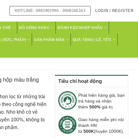
HOTLINE: 0983903990 - 0908166163
LOGIN / REGISTER
A CHẾ
ĐỒ UỐNG KHÁC
BÁNH KẸO NHẬP KHẨU
( ĐỨC, PHÁP)
SẢN PHẨM MẶN
QUÀ TẶNG ( LỄ, TẾT)
g hộp màu trắng
Tiêu chí hoạt động
Phát hiện hàng giả, bạn
ọn lọc từ những trái
trả hàng và nhận
ô theo công nghệ hiện
thêm
500%
giá trị.
ảo. Nho khô có vẻ
uyên 100%, không bị
Giao hàng miễn phí nội
thành HN
ản phẩm.
từ
500K
(huyện 1000K).