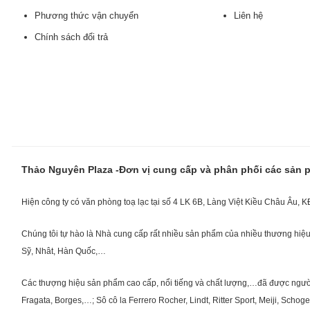
Phương thức vận chuyển
Liên hệ
Chính sách đổi trả
Thảo Nguyên Plaza -Đơn vị cung cấp và phân phối các sản
Hiện công ty có văn phòng toạ lạc tại số 4 LK 6B, Làng Việt Kiều Châu Âu, 
Chúng tôi tự hào là Nhà cung cấp rất nhiều sản phẩm của nhiều thương hiệu 
Sỹ, Nhât, Hàn Quốc,…
Các thượng hiệu sản phẩm cao cấp, nổi tiếng và chất lượng,…đã được người Vi
Fragata, Borges,…; Sô cô la Ferrero Rocher, Lindt, Ritter Sport, Meiji, Scho