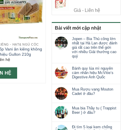
Giá - Liên hệ
Bài viết mới cập nhật
Jopen – Bia Thủ công lớn
nhất tại Hà Lan được đánh
KIÊNG - HẠT& NGŨ CỐC
giá rất cao trên thế giới
ốp Vani ăn kiêng không
với nhiều Giải thưởng cao
hiệu Gullon 210g
quý
iên hệ
Bánh quy lúa mì nguyên
ÊN HỆ
cám nhãn hiệu McVitie’s
Digestive Anh Quốc
Mua Rượu vang Mouton
Cadet ở đâu?
Mua bia Thầy tu ( Trappist
Beer ) ở đâu?
Đi tìm 5 loại kem chống