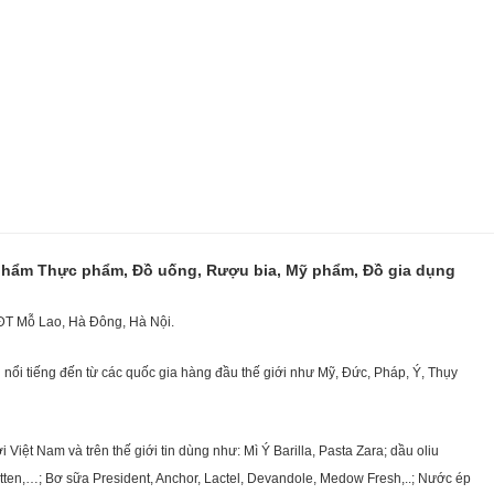
 phẩm Thực phẩm, Đồ uống, Rượu bia, Mỹ phẩm, Đồ gia dụng
KĐT Mỗ Lao, Hà Đông, Hà Nội.
nổi tiếng đến từ các quốc gia hàng đầu thế giới như Mỹ, Đức, Pháp, Ý, Thụy
ệt Nam và trên thế giới tin dùng như: Mì Ý Barilla, Pasta Zara; dầu oliu
getten,…; Bơ sữa President, Anchor, Lactel, Devandole, Medow Fresh,..; Nước ép