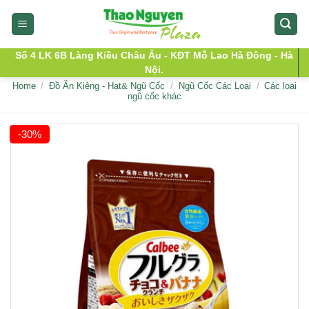
Skip
to
content
Số 4 LK 6B Làng Kiều Châu Âu - KĐT Mỗ Lao Hà Đông - Hà
Nội.
Home
/
Đồ Ăn Kiêng - Hạt& Ngũ Cốc
/
Ngũ Cốc Các Loại
/
Các loại
ngũ cốc khác
-30%