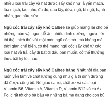
nhiều loại trái cây và hạt được sấy khô như là yến mạch,
lúa mạch, táo, nho, đu đủ, dâu tây, dừa, ngô, bí ngô, hạnh
nhân, gạo nâu, sữa….
Ngũ cốc trái cây sấy khô Calbe
e sẽ giúp mang lại cho bé
những món vặt ngon dễ ăn, nhiều dinh dưỡng, người lớn
thì thật thích thú với một món ngũ cốc mới mà không mất
thời gian chế biến, có thể mang ngũ cốc sấy khô từ các
loại hạt và trái cây đi bất đi đâu bạn muốn, có thể thưởng
thức bất kỳ lúc nào.
Ngũ cốc trái cây sấy khô Calbee hàng Nhật
nội địa bạn
luôn yên tâm về chất lượng cũng như giá trị dinh dưỡng
đã được công bố. Nó giàu canxi, chất xơ và các loại
Vitamin B6, Vitamin A, Vitamin D, Vitamin B12 và cả Axit
Folic rất tốt cho bà bầu và những bà mẹ đang cho con bú.