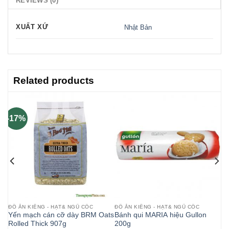
REVIEWS (0)
XUẤT XỨ
Nhật Bản
Related products
-17%
ĐỒ ĂN KIÊNG - HẠT& NGŨ CỐC
ĐỒ ĂN KIÊNG - HẠT& NGŨ CỐC
Yến mạch cán cỡ dày BRM Oats
Bánh qui MARIA hiệu Gullon
g
Rolled Thick 907g
200g