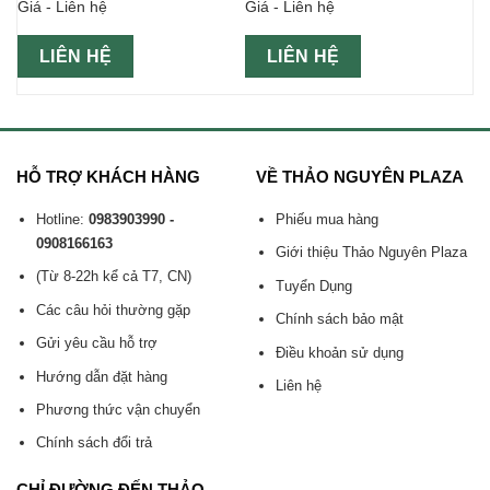
Giá - Liên hệ
Giá - Liên hệ
LIÊN HỆ
LIÊN HỆ
HỖ TRỢ KHÁCH HÀNG
VỀ THẢO NGUYÊN PLAZA
Hotline:
0983903990 -
Phiếu mua hàng
0908166163
Giới thiệu Thảo Nguyên Plaza
(Từ 8-22h kể cả T7, CN)
Tuyển Dụng
Các câu hỏi thường gặp
Chính sách bảo mật
Gửi yêu cầu hỗ trợ
Điều khoản sử dụng
Hướng dẫn đặt hàng
Liên hệ
Phương thức vận chuyển
Chính sách đổi trả
CHỈ ĐƯỜNG ĐẾN THẢO