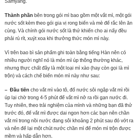
Samyang.
Thành phần
bên trong gói mì bao gồm một vắt mì, một gói
nước sốt kèm theo gói gia vị rong biển và mè để rắc lên ăn
cùng. Và chính gói nước sốt là thứ khiến cho ai nấy đều
phải rú rít, xuýt xoa khi thưởng thức món mì này.
Vì trên bao bì sản phẩm ghi toàn bằng tiếng Hàn nên có
nhiều người nghĩ nó là món mì úp thông thường khác,
nhưng thực chất đây là một loại mì xào (hay còn gọi là mì
trộn) và cách chế biến món mì này như sau:
– Đầu tiên
cho vắt mì vào tô, đổ nước sôi ngập vắt mì rồi
úp lại chờ trong 4-5 phút để vắt mì nở ra rồi gạn nước đi.
Tuy nhiên, theo trải nghiệm của mình và những bạn đã thử
trước đó, để vắt mì được dai ngon hơn các bạn nên chần
vắt mì trong nồi nước đang sôi khoảng 2 phút sau đó vớt ra
và nên để lại một chút nước chần mì để món mì trộn được
mềm và hấp dẫn hơn.