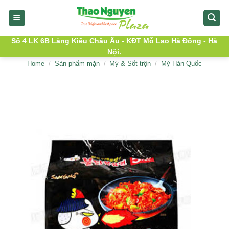
Skip
to
content
Số 4 LK 6B Làng Kiều Châu Âu - KĐT Mỗ Lao Hà Đông - Hà
Nội.
Home
/
Sản phẩm mặn
/
Mỳ & Sốt trộn
/
Mỳ Hàn Quốc