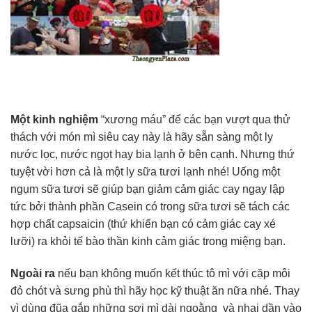
Một kinh nghiệm
“xương máu” để các bạn vượt qua thử
thách với món mì siêu cay này là hãy sẵn sàng một ly
nước lọc, nước ngọt hay bia lạnh ở bên cạnh. Nhưng thứ
tuyệt vời hơn cả là một ly sữa tươi lạnh nhé! Uống một
ngụm sữa tươi sẽ giúp bạn giảm cảm giác cay ngay lập
tức bởi thành phần Casein có trong sữa tươi sẽ tách các
hợp chất capsaicin (thứ khiến bạn có cảm giác cay xé
lưỡi) ra khỏi tế bào thần kinh cảm giác trong miệng bạn.
Ngoài ra
nếu bạn không muốn kết thúc tô mì với cặp môi
đỏ chót và sưng phù thì hãy học kỹ thuật ăn nữa nhé. Thay
vì dùng đũa gắp những sợi mì dài ngoằng và nhai dần vào