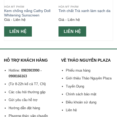
HÓA MỸ PHẨM
HÓA MỸ PHẨM
Kem chống nắng Cathy Doll
Tinh chất Trà xanh làm sạch da
Whitening Sunscreen
Giá - Liên hệ
Giá - Liên hệ
LIÊN HỆ
LIÊN HỆ
HỖ TRỢ KHÁCH HÀNG
VỀ THẢO NGUYÊN PLAZA
Hotline:
0983903990 -
Phiếu mua hàng
0908166163
Giới thiệu Thảo Nguyên Plaza
(Từ 8-22h kể cả T7, CN)
Tuyển Dụng
Các câu hỏi thường gặp
Chính sách bảo mật
Gửi yêu cầu hỗ trợ
Điều khoản sử dụng
Hướng dẫn đặt hàng
Liên hệ
Phương thức vận chuyển