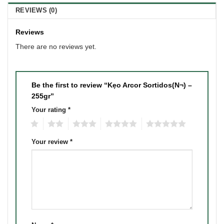
REVIEWS (0)
Reviews
There are no reviews yet.
Be the first to review “Kẹo Arcor Sortidos(N¬) –
255gr”
Your rating
*
1
2
3
4
5
Your review
*