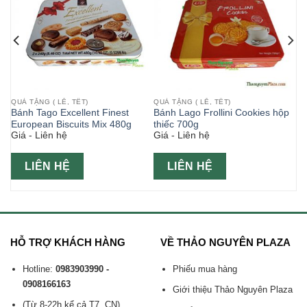
QUÀ TẶNG ( LỄ, TẾT)
QUÀ TẶNG ( LỄ, TẾT)
Bánh Tago Excellent Finest
Bánh Lago Frollini Cookies hộp
European Biscuits Mix 480g
thiếc 700g
Giá - Liên hệ
Giá - Liên hệ
LIÊN HỆ
LIÊN HỆ
HỖ TRỢ KHÁCH HÀNG
VỀ THẢO NGUYÊN PLAZA
Hotline:
0983903990 -
Phiếu mua hàng
0908166163
Giới thiệu Thảo Nguyên Plaza
(Từ 8-22h kể cả T7, CN)