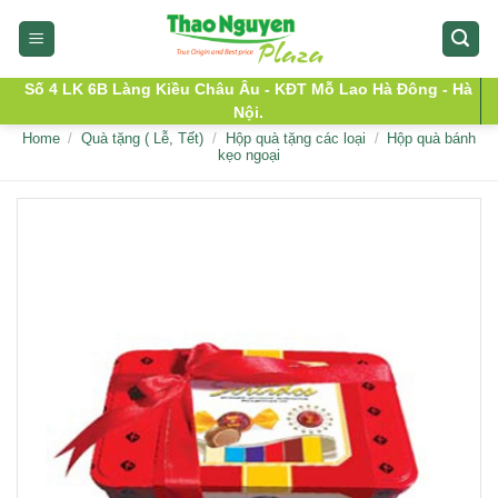
Skip
to
content
Số 4 LK 6B Làng Kiều Châu Âu - KĐT Mỗ Lao Hà Đông - Hà
Nội.
Home
/
Quà tặng ( Lễ, Tết)
/
Hộp quà tặng các loại
/
Hộp quà bánh
kẹo ngoại