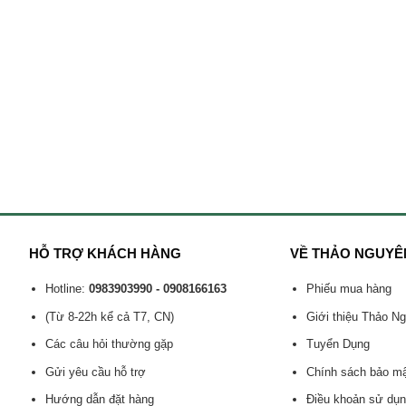
HỖ TRỢ KHÁCH HÀNG
VỀ THẢO NGUYÊ
Hotline:
0983903990 - 0908166163
Phiếu mua hàng
(Từ 8-22h kể cả T7, CN)
Giới thiệu Thảo N
Các câu hỏi thường gặp
Tuyển Dụng
Gửi yêu cầu hỗ trợ
Chính sách bảo m
Hướng dẫn đặt hàng
Điều khoản sử dụ