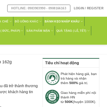
HOTLINE: 0983903990 - 0908166163
LOGIN / REGISTER
A CHẾ
ĐỒ UỐNG KHÁC
BÁNH KẸO NHẬP KHẨU
( ĐỨC, PHÁP)
SẢN PHẨM MẶN
QUÀ TẶNG ( LỄ, TẾT)
p 162g
Tiêu chí hoạt động
Phát hiện hàng giả, bạn
trả hàng và nhận
thêm
500%
giá trị.
âu đã trở thành thương
 được khách hàng tin
Giao hàng miễn phí nội
thành HN
từ
500K
(huyện 1000K).