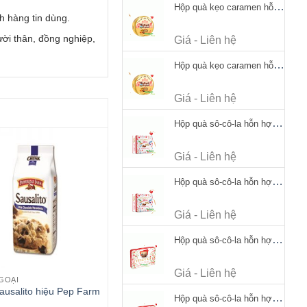
Hộp quà kẹo caramen hỗn hợp Werther's Original Caramel Candy 170g
h hàng tin dùng.
ời thân, đồng nghiệp,
Giá - Liên hệ
Hộp quà kẹo caramen hỗn hợp Werther's Original Caramel Candy 170g
Giá - Liên hệ
Hộp quà sô-cô-la hỗn hợp Merci Petits Chocolate Collection 125g thiếc
Giá - Liên hệ
Hộp quà sô-cô-la hỗn hợp Merci Petits Chocolate Collection 125g thiếc
Giá - Liên hệ
Hộp quà sô-cô-la hỗn hợp Merci Finest Selection 250g thiếc
Giá - Liên hệ
GOẠI
ausalito hiệu Pep Farm
Hộp quà sô-cô-la hỗn hợp Merci Finest Selection 250g thiếc