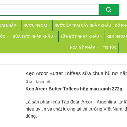
OẠI NHẬP
RƯỢU NGOẠI
NƯỚC ÉP TRÁI CÂY NHẬP KHẨU
ĐỒ PH
CỐC
SỮA TƯƠI NHẬP KHẨU
SỮA BỘT NHẬP KHẨU
KEM NGOẠI 
HÓA MỸ PHẨM
TIN TỨC
Kẹo Arcor Butter Toffees sữa chua hũ nơ nắ
Giá - Liên hệ
Kẹo Arcor Butter Toffees hộp màu xanh 272g
Là sản phẩm của Tập đoàn Arcor – Argentina, từ l
hiệu uy tín và chất lượng tại thị trường Việt Nam,
dùng.