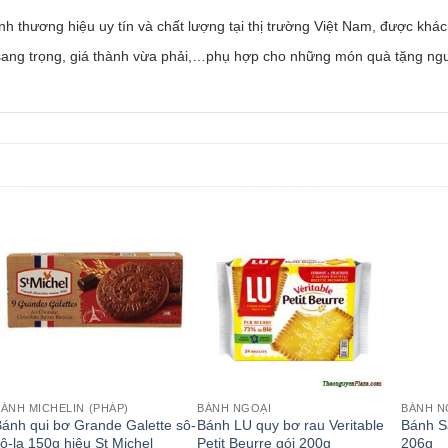
nh thương hiệu uy tín và chất lượng tại thị trường Việt Nam, được khác
ang trọng, giá thành vừa phải,…phụ hợp cho những món quà tặng ngư
ÁNH MICHELIN (PHÁP)
BÁNH NGOẠI
BÁNH N
ánh qui bơ Grande Galette sô-
Bánh LU quy bơ rau Veritable
Bánh S
ô-la 150g hiệu St Michel
Petit Beurre gói 200g
206g