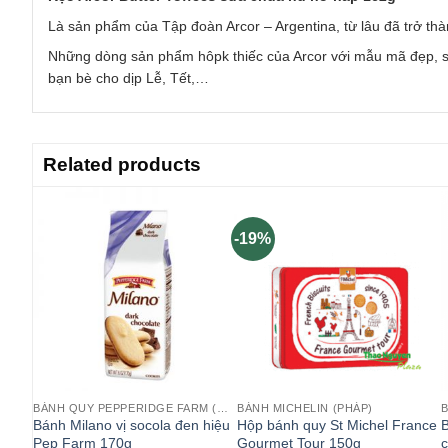
Là sản phẩm của Tập đoàn Arcor – Argentina, từ lâu đã trở thà
Những dòng sản phẩm hôpk thiếc của Arcor với mẫu mã đẹp, s
bạn bè cho dịp Lễ, Tết,…
Related products
-19%
BÁNH QUY PEPPERIDGE FARM (MỸ)
BÁNH QUY PEPPERIDGE FARM (MỸ)
BÁNH MICHELIN (PHÁP)
B
m
Bánh Milano vị socola đen hiệu
Hộp bánh quy St Michel France
B
smen
Pep Farm 170g
Gourmet Tour 150g
c