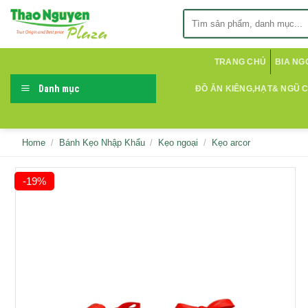
Skip
Search
to
for:
content
TRANG CHỦ
BIA NG
Danh mục
ĐỒ ĂN KIÊNG,HẠT& NGŨ 
Home
/
Bánh Kẹo Nhập Khẩu
/
Kẹo ngoại
/
Kẹo arcor
-19%