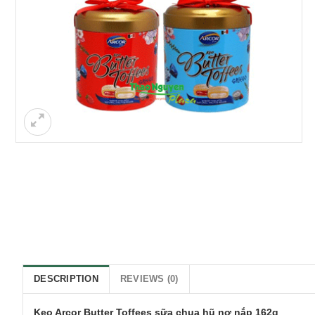
DESCRIPTION
REVIEWS (0)
Kẹo Arcor Butter Toffees sữa chua hũ nơ nắp 162g