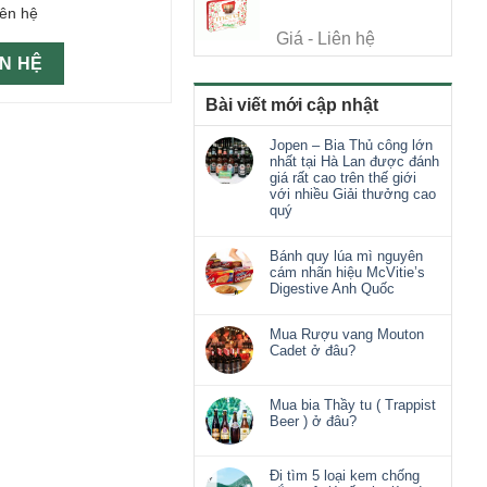
iên hệ
Giá - Liên hệ
ÊN HỆ
Bài viết mới cập nhật
Jopen – Bia Thủ công lớn
nhất tại Hà Lan được đánh
giá rất cao trên thế giới
với nhiều Giải thưởng cao
quý
Bánh quy lúa mì nguyên
cám nhãn hiệu McVitie’s
Digestive Anh Quốc
Mua Rượu vang Mouton
Cadet ở đâu?
Mua bia Thầy tu ( Trappist
Beer ) ở đâu?
Đi tìm 5 loại kem chống