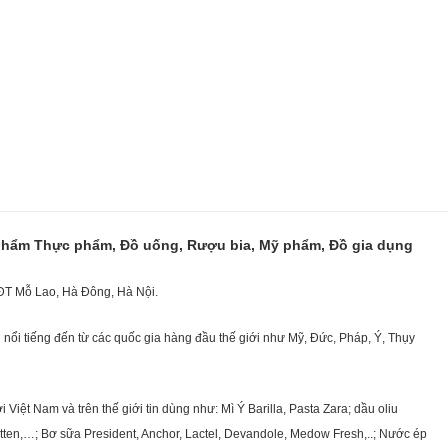
 phẩm Thực phẩm, Đồ uống, Rượu bia, Mỹ phẩm, Đồ gia dụng
KĐT Mỗ Lao, Hà Đông, Hà Nội.
nổi tiếng đến từ các quốc gia hàng đầu thế giới như Mỹ, Đức, Pháp, Ý, Thụy
ệt Nam và trên thế giới tin dùng như: Mì Ý Barilla, Pasta Zara; dầu oliu
getten,…; Bơ sữa President, Anchor, Lactel, Devandole, Medow Fresh,..; Nước ép