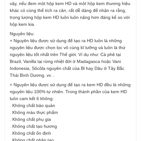
vậy, nếu đem một hộp kem HD và một hộp kem thương hiệu
khác có cùng thể tích ra cân, rất dễ dàng để nhận ra rằng,
trọng lượng hộp kem HD luôn luôn nặng hơn đáng kể so với
hộp kem kia.
Nguyên liệu:
+ Nguyên liệu được sử dụng để tạo ra HD luôn là những
nguyên liệu được chọn lọc vô cùng kĩ lưỡng và luôn là thứ
nguyên liệu tốt nhất trên Thế giới. Ví dụ như: Cà phê tại
Brazil, Vanilla tại rừng nhiệt đới ở Madagasca hoặc Vani
Indonesia, Sôcôla nguyên chất của Bỉ hay Dâu ở Tây Bắc
Thái Bình Dương, vv…
+ Nguyên liệu được sử dụng để tạo ra kem HD đều là những
nguyên liệu 100% tự nhiên. Trong thành phần của kem HD
luôn cam kết 6 không:
. Không chất bảo quản
. Không màu thực phẩm
. Không chất phụ gia
. Không chất tạo hương
. Không chất ổn định
. Không chất nhân tạo