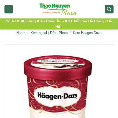
Skip
to
content
Số 4 LK 6B Làng Kiều Châu Âu - KĐT Mỗ Lao Hà Đông - Hà
Nội.
Home
/
Kem ngoại ( Đức, Pháp)
/
Kem Haagen Dazs