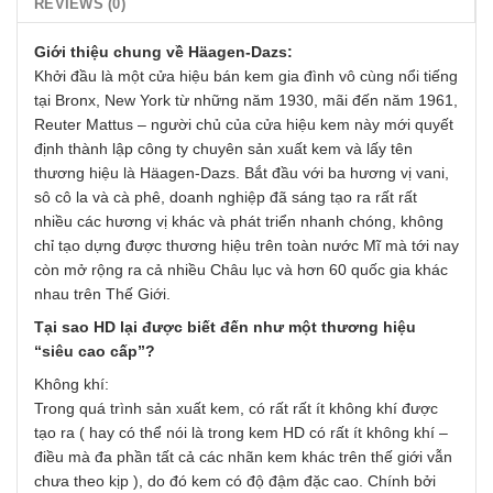
REVIEWS (0)
Giới thiệu chung về Häagen-Dazs:
Khởi đầu là một cửa hiệu bán kem gia đình vô cùng nổi tiếng
tại Bronx, New York từ những năm 1930, mãi đến năm 1961,
Reuter Mattus – người chủ của cửa hiệu kem này mới quyết
định thành lập công ty chuyên sản xuất kem và lấy tên
thương hiệu là Häagen-Dazs. Bắt đầu với ba hương vị vani,
sô cô la và cà phê, doanh nghiệp đã sáng tạo ra rất rất
nhiều các hương vị khác và phát triển nhanh chóng, không
chỉ tạo dựng được thương hiệu trên toàn nước Mĩ mà tới nay
còn mở rộng ra cả nhiều Châu lục và hơn 60 quốc gia khác
nhau trên Thế Giới.
Tại sao HD lại được biết đến như một thương hiệu
“siêu cao cấp”?
Không khí:
Trong quá trình sản xuất kem, có rất rất ít không khí được
tạo ra ( hay có thể nói là trong kem HD có rất ít không khí –
điều mà đa phần tất cả các nhãn kem khác trên thế giới vẫn
chưa theo kịp ), do đó kem có độ đậm đặc cao. Chính bởi