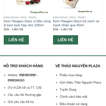
KEM NGOẠI ( ĐỨC, PHÁP)
KEM NGOẠI ( ĐỨC, PHÁP)
g
Kem Häagen-Dazs vị Dâu rừng
Kem Häagen-Dazs trà xanh và
& kem tươi hộp nhỏ 100ml
hạnh nhân que 80ml
Giá - Liên hệ
Giá - Liên hệ
LIÊN HỆ
LIÊN HỆ
HỖ TRỢ KHÁCH HÀNG
VỀ THẢO NGUYÊN PLAZA
Hotline:
0983903990 -
Phiếu mua hàng
0908166163
Giới thiệu Thảo Nguyên Plaza
(Từ 8-22h kể cả T7, CN)
Tuyển Dụng
Các câu hỏi thường gặp
Chính sách bảo mật
Gửi yêu cầu hỗ trợ
Điều khoản sử dụng