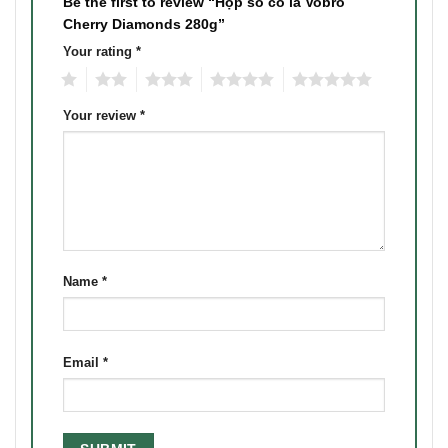
Be the first to review “Hộp sô cô la Vobro
Cherry Diamonds 280g”
Your rating
*
1
2
3
4
5
Your review
*
Name
*
Email
*