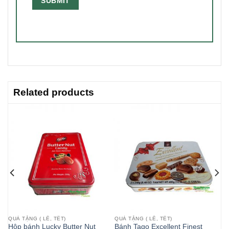
Related products
QUÀ TẶNG ( LỄ, TẾT)
QUÀ TẶNG ( LỄ, TẾT)
bs
Hộp bánh Lucky Butter Nut
Bánh Tago Excellent Finest