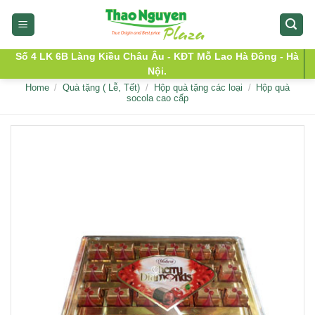
Skip
to
content
Số 4 LK 6B Làng Kiều Châu Âu - KĐT Mỗ Lao Hà Đông - Hà
Nội.
Home
/
Quà tặng ( Lễ, Tết)
/
Hộp quà tặng các loại
/
Hộp quà
socola cao cấp