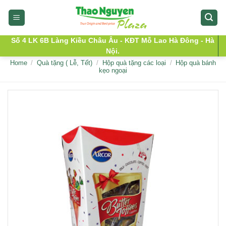
Skip
to
content
Số 4 LK 6B Làng Kiều Châu Âu - KĐT Mỗ Lao Hà Đông - Hà
Nội.
Home
/
Quà tặng ( Lễ, Tết)
/
Hộp quà tặng các loại
/
Hộp quà bánh
kẹo ngoại