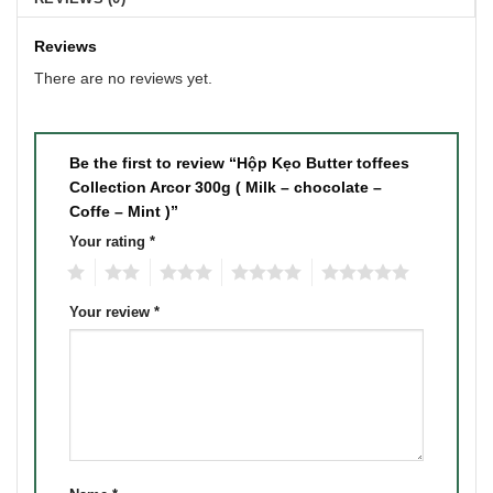
Reviews
There are no reviews yet.
Be the first to review “Hộp Kẹo Butter toffees
Collection Arcor 300g ( Milk – chocolate –
Coffe – Mint )”
Your rating
*
1
2
3
4
5
Your review
*