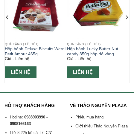
QUÀ TẶNG ( LỄ, TẾT)
QUÀ TẶNG ( LỄ, TẾT)
Hộp bánh Deluxe Biscuits Wernli
Hộp bánh Lucky Butter Nut
Petit Amour 465g
candy 350g hộp đỏ vàng
Giá - Liên hệ
Giá - Liên hệ
LIÊN HỆ
LIÊN HỆ
HỖ TRỢ KHÁCH HÀNG
VỀ THẢO NGUYÊN PLAZA
Hotline:
0983903990 -
Phiếu mua hàng
0908166163
Giới thiệu Thảo Nguyên Plaza
(Từ 8-22h kể cả T7, CN)