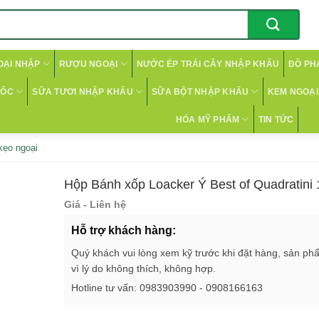
OẠI NHẬP
RƯỢU NGOẠI
NƯỚC ÉP TRÁI CÂY NHẬP KHẨU
ĐỒ PH
CỐC
SỮA TƯƠI NHẬP KHẨU
SỮA BỘT NHẬP KHẨU
KEM NGOẠI 
HÓA MỸ PHẨM
TIN TỨC
kẹo ngoại
Hộp Bánh xốp Loacker Ý Best of Quadratini
Giá - Liên hệ
Hỗ trợ khách hàng:
Quý khách vui lòng xem kỹ trước khi đặt hàng, sản ph
vì lý do không thích, không hợp.
Hotline tư vấn: 0983903990 - 0908166163