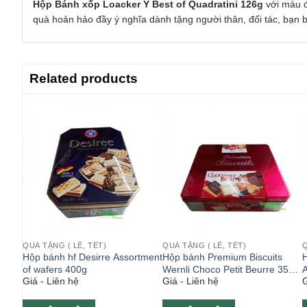
Hộp Bánh xốp Loacker Ý Best of Quadratini 126g
với màu 
quà hoản hảo đầy ý nghĩa dành tặng người thân, đối tác, bạn b
Related products
QUÀ TẶNG ( LỄ, TẾT)
QUÀ TẶNG ( LỄ, TẾT)
Q
Hộp bánh hf Desirre Assortment
Hộp bánh Premium Biscuits
H
g
of wafers 400g
Wernli Choco Petit Beurre 350g
A
Giá - Liên hệ
Giá - Liên hệ
G
hộp đỏ