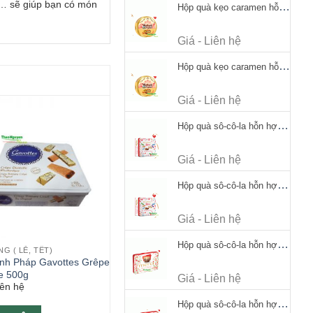
 … sẽ giúp bạn có món
Hộp quà kẹo caramen hỗn hợp Werther's Original Caramel Candy 170g
Giá - Liên hệ
Hộp quà kẹo caramen hỗn hợp Werther's Original Caramel Candy 170g
Giá - Liên hệ
Hộp quà sô-cô-la hỗn hợp Merci Petits Chocolate Collection 125g thiếc
Giá - Liên hệ
Hộp quà sô-cô-la hỗn hợp Merci Petits Chocolate Collection 125g thiếc
Giá - Liên hệ
Hộp quà sô-cô-la hỗn hợp Merci Finest Selection 250g thiếc
G ( LỄ, TẾT)
nh Pháp Gavottes Grêpe
le 500g
Giá - Liên hệ
iên hệ
Hộp quà sô-cô-la hỗn hợp Merci Finest Selection 250g thiếc