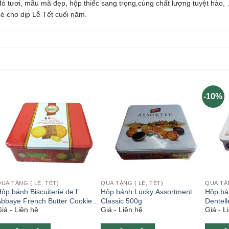
đỏ tươi, mẫu mã đẹp, hộp thiếc sang trọng,cùng chất lượng tuyệt hảo,
è cho dịp Lễ Tết cuối năm.
-10%
UÀ TẶNG ( LỄ, TẾT)
QUÀ TẶNG ( LỄ, TẾT)
QUÀ TẶN
ộp bánh Biscuiterie de l’
Hộp bánh Lucky Assortment
Hộp bá
bbaye French Butter Cookies
Classic 500g
Dentel
iá - Liên hệ
Giá - Liên hệ
Giá - L
Premium 865g