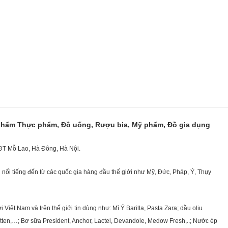
 phẩm Thực phẩm, Đồ uống, Rượu bia, Mỹ phẩm, Đồ gia dụng
KĐT Mỗ Lao, Hà Đông, Hà Nội.
nổi tiếng đến từ các quốc gia hàng đầu thế giới như Mỹ, Đức, Pháp, Ý, Thụy
ệt Nam và trên thế giới tin dùng như: Mì Ý Barilla, Pasta Zara; dầu oliu
getten,…; Bơ sữa President, Anchor, Lactel, Devandole, Medow Fresh,..; Nước ép