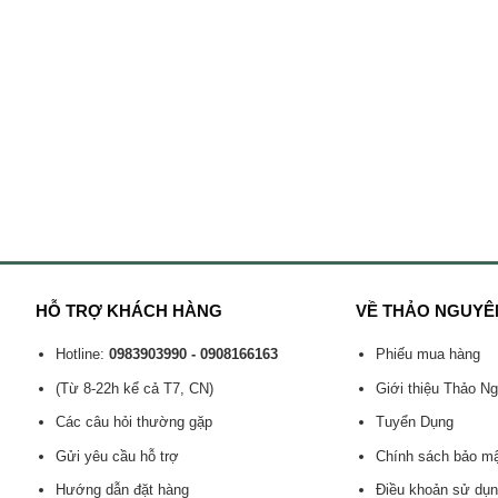
HỖ TRỢ KHÁCH HÀNG
VỀ THẢO NGUYÊ
Hotline:
0983903990 - 0908166163
Phiếu mua hàng
(Từ 8-22h kể cả T7, CN)
Giới thiệu Thảo N
Các câu hỏi thường gặp
Tuyển Dụng
Gửi yêu cầu hỗ trợ
Chính sách bảo m
Hướng dẫn đặt hàng
Điều khoản sử dụ