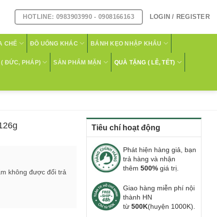
HOTLINE: 0983903990 - 0908166163
LOGIN / REGISTER
A CHẾ
ĐỒ UỐNG KHÁC
BÁNH KẸO NHẬP KHẨU
( ĐỨC, PHÁP)
SẢN PHẨM MẶN
QUÀ TẶNG ( LỄ, TẾT)
 126g
Tiêu chí hoạt động
Phát hiện hàng giả, bạn
trả hàng và nhận
thêm
500%
giá trị.
ẩm không được đổi trả
Giao hàng miễn phí nội
thành HN
từ
500K
(huyện 1000K).