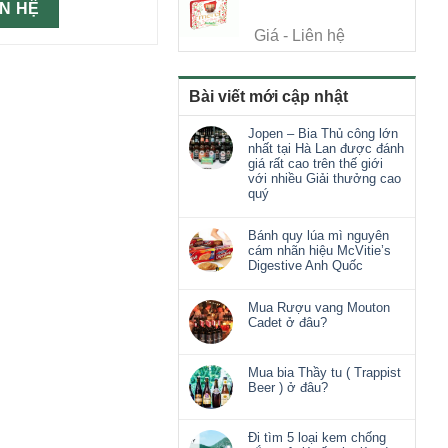
ÊN HỆ
Giá - Liên hệ
Bài viết mới cập nhật
Jopen – Bia Thủ công lớn
nhất tại Hà Lan được đánh
giá rất cao trên thế giới
với nhiều Giải thưởng cao
quý
Bánh quy lúa mì nguyên
cám nhãn hiệu McVitie’s
Digestive Anh Quốc
Mua Rượu vang Mouton
Cadet ở đâu?
Mua bia Thầy tu ( Trappist
Beer ) ở đâu?
Đi tìm 5 loại kem chống