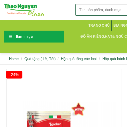
Skip
Search
to
for:
content
TRANG CHỦ
BIA NG
Danh mục
ĐỒ ĂN KIÊNG,HẠT& NGŨ 
Home
/
Quà tặng ( Lễ, Tết)
/
Hộp quà tặng các loại
/
Hộp quà bánh 
-24%