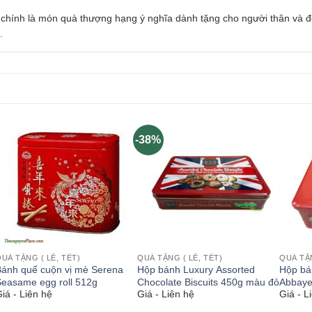
chính là món quà thượng hạng ý nghĩa dành tặng cho người thân và đối
.
-38%
UÀ TẶNG ( LỄ, TẾT)
QUÀ TẶNG ( LỄ, TẾT)
QUÀ TẶN
Bánh quế cuộn vị mè Serena
Hộp bánh Luxury Assorted
Hộp bán
easame egg roll 512g
Chocolate Biscuits 450g màu đỏ
Abbaye
iá - Liên hệ
Giá - Liên hệ
Giá - L
Premiu