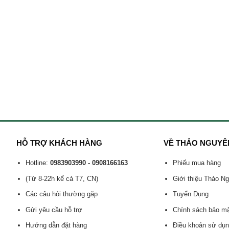
HỖ TRỢ KHÁCH HÀNG
VỀ THẢO NGUYÊ
Hotline:
0983903990 - 0908166163
Phiếu mua hàng
(Từ 8-22h kể cả T7, CN)
Giới thiệu Thảo N
Các câu hỏi thường gặp
Tuyển Dụng
Gửi yêu cầu hỗ trợ
Chính sách bảo m
Hướng dẫn đặt hàng
Điều khoản sử dụ