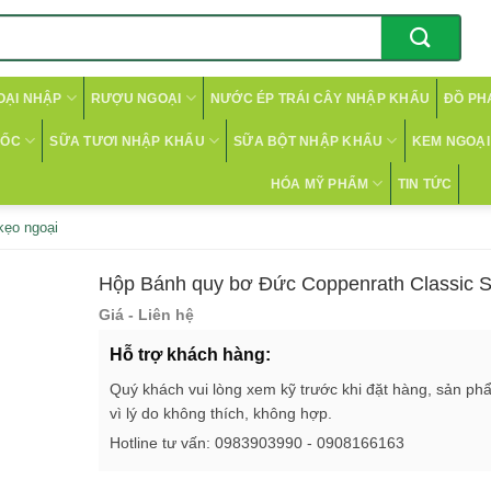
OẠI NHẬP
RƯỢU NGOẠI
NƯỚC ÉP TRÁI CÂY NHẬP KHẨU
ĐỒ PH
CỐC
SỮA TƯƠI NHẬP KHẨU
SỮA BỘT NHẬP KHẨU
KEM NGOẠI 
HÓA MỸ PHẨM
TIN TỨC
kẹo ngoại
Hộp Bánh quy bơ Đức Coppenrath Classic S
Giá - Liên hệ
Hỗ trợ khách hàng:
Quý khách vui lòng xem kỹ trước khi đặt hàng, sản ph
vì lý do không thích, không hợp.
Hotline tư vấn: 0983903990 - 0908166163