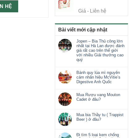
ÊN HỆ
Giá - Liên hệ
Bài viết mới cập nhật
Jopen – Bia Thủ công lớn
nhất tại Hà Lan được đánh
giá rất cao trên thế giới
với nhiều Giải thưởng cao
quý
Bánh quy lúa mì nguyên
cám nhãn hiệu McVitie’s
Digestive Anh Quốc
Mua Rượu vang Mouton
Cadet ở đâu?
Mua bia Thầy tu ( Trappist
Beer ) ở đâu?
Đi tìm 5 loại kem chống