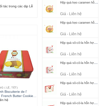
Hộp quà kẹo caramen hỗn hợp Werther's Original Caramel Candy 170g
 tác trong các dịp Lễ
Giá - Liên hệ
Hộp quà kẹo caramen hỗn hợp Werther's Original Caramel Candy 170g
Giá - Liên hệ
Hộp quà sô-cô-la hỗn hợp Merci Petits Chocolate Collection 125g thiếc
Giá - Liên hệ
Hộp quà sô-cô-la hỗn hợp Merci Petits Chocolate Collection 125g thiếc
Giá - Liên hệ
Hộp quà sô-cô-la hỗn hợp Merci Finest Selection 250g thiếc
G ( LỄ, TẾT)
h Biscuiterie de l’
Giá - Liên hệ
 French Butter Cookies
iên hệ
m 865g
Hộp quà sô-cô-la hỗn hợp Merci Finest Selection 250g thiếc