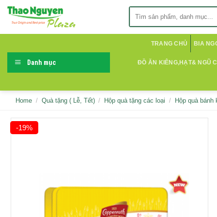
Skip
Search
to
for:
content
TRANG CHỦ
BIA NG
Danh mục
ĐỒ ĂN KIÊNG,HẠT& NGŨ 
Home
/
Quà tặng ( Lễ, Tết)
/
Hộp quà tặng các loại
/
Hộp quà bánh 
-19%