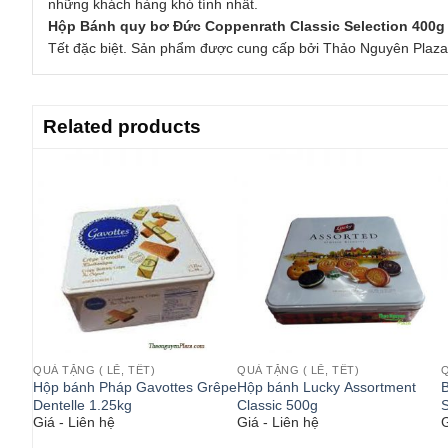
những khách hàng khó tính nhất.
Hộp Bánh quy bơ Đức Coppenrath Classic Selection 400g
Tết đặc biệt. Sản phẩm được cung cấp bởi Thảo Nguyên Plaza
Related products
QUÀ TẶNG ( LỄ, TẾT)
QUÀ TẶNG ( LỄ, TẾT)
Q
s
Hộp bánh Pháp Gavottes Grêpe
Hộp bánh Lucky Assortment
 350g
Dentelle 1.25kg
Classic 500g
S
Giá - Liên hệ
Giá - Liên hệ
G