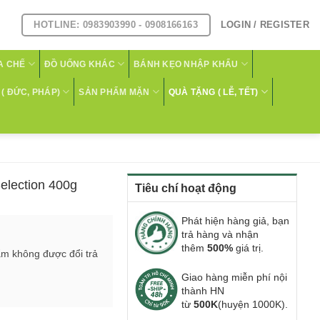
HOTLINE: 0983903990 - 0908166163
LOGIN / REGISTER
A CHẾ
ĐỒ UỐNG KHÁC
BÁNH KẸO NHẬP KHẨU
( ĐỨC, PHÁP)
SẢN PHẨM MẶN
QUÀ TẶNG ( LỄ, TẾT)
election 400g
Tiêu chí hoạt động
Phát hiện hàng giả, bạn
trả hàng và nhận
thêm
500%
giá trị.
ẩm không được đổi trả
Giao hàng miễn phí nội
thành HN
từ
500K
(huyện 1000K).