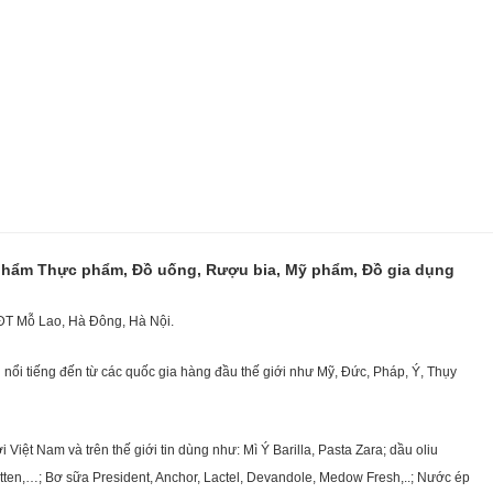
 phẩm Thực phẩm, Đồ uống, Rượu bia, Mỹ phẩm, Đồ gia dụng
KĐT Mỗ Lao, Hà Đông, Hà Nội.
nổi tiếng đến từ các quốc gia hàng đầu thế giới như Mỹ, Đức, Pháp, Ý, Thụy
ệt Nam và trên thế giới tin dùng như: Mì Ý Barilla, Pasta Zara; dầu oliu
getten,…; Bơ sữa President, Anchor, Lactel, Devandole, Medow Fresh,..; Nước ép