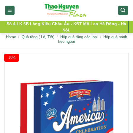
Skip
to
content
Số 4 LK 6B Làng Kiều Châu Âu - KĐT Mỗ Lao Hà Đông - Hà
Nội.
Home
/
Quà tặng ( Lễ, Tết)
/
Hộp quà tặng các loại
/
Hộp quà bánh
kẹo ngoại
-8%