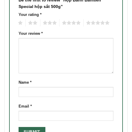
Special hộp sắt 500g”
Your rating
*
1
2
3
4
5
Your review
*
Name
*
Email
*