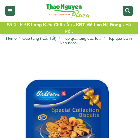
Skip
to
content
Số 4 LK 6B Làng Kiều Châu Âu - KĐT Mỗ Lao Hà Đông - Hà
Nội.
Home
/
Quà tặng ( Lễ, Tết)
/
Hộp quà tặng các loại
/
Hộp quà bánh
kẹo ngoại