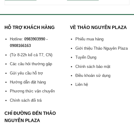
HỖ TRỢ KHÁCH HÀNG
VỀ THẢO NGUYÊN PLAZA
Hotline:
0983903990 -
Phiếu mua hàng
0908166163
Giới thiệu Thảo Nguyên Plaza
(Từ 8-22h kể cả T7, CN)
Tuyển Dụng
Các câu hỏi thường gặp
Chính sách bảo mật
Gửi yêu cầu hỗ trợ
Điều khoản sử dụng
Hướng dẫn đặt hàng
Liên hệ
Phương thức vận chuyển
Chính sách đổi trả
CHỈ ĐƯỜNG ĐẾN THẢO
NGUYÊN PLAZA