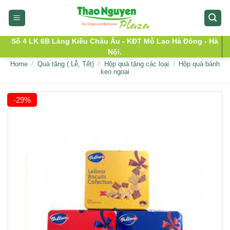
Skip
to
content
Số 4 LK 6B Làng Kiều Châu Âu - KĐT Mỗ Lao Hà Đông - Hà
Nội.
Home
/
Quà tặng ( Lễ, Tết)
/
Hộp quà tặng các loại
/
Hộp quà bánh
kẹo ngoại
-29%