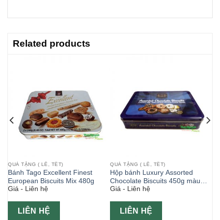
Related products
QUÀ TẶNG ( LỄ, TẾT)
QUÀ TẶNG ( LỄ, TẾT)
Bánh Tago Excellent Finest
Hộp bánh Luxury Assorted
European Biscuits Mix 480g
Chocolate Biscuits 450g màu
Giá - Liên hệ
Giá - Liên hệ
xanh
LIÊN HỆ
LIÊN HỆ