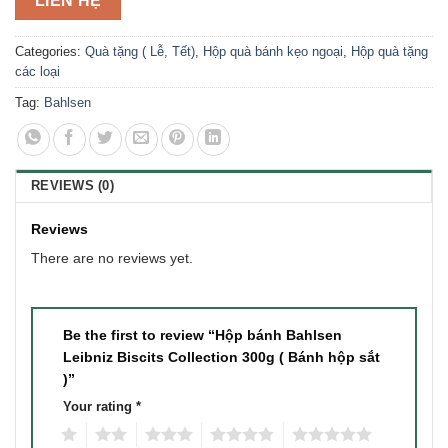
LIÊN HỆ
Categories:
Quà tặng ( Lễ, Tết)
,
Hộp quà bánh kẹo ngoại
,
Hộp quà tặng
các loại
Tag:
Bahlsen
REVIEWS (0)
Reviews
There are no reviews yet.
Be the first to review “Hộp bánh Bahlsen
Leibniz Biscits Collection 300g ( Bánh hộp sắt
)”
Your rating
*
1
2
3
4
5