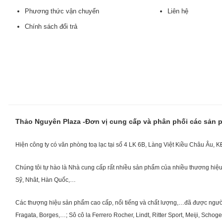
Phương thức vận chuyển
Liên hệ
Chính sách đổi trả
Thảo Nguyên Plaza -Đơn vị cung cấp và phân phối các sản
Hiện công ty có văn phòng toạ lạc tại số 4 LK 6B, Làng Việt Kiều Châu Âu, 
Chúng tôi tự hào là Nhà cung cấp rất nhiều sản phẩm của nhiều thương hiệu 
Sỹ, Nhât, Hàn Quốc,…
Các thượng hiệu sản phẩm cao cấp, nổi tiếng và chất lượng,…đã được người Vi
Fragata, Borges,…; Sô cô la Ferrero Rocher, Lindt, Ritter Sport, Meiji, Scho