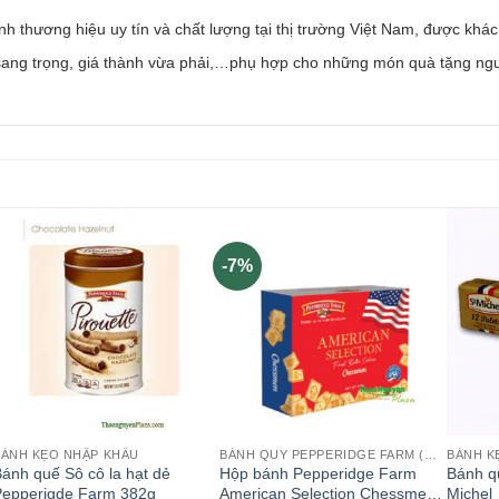
nh thương hiệu uy tín và chất lượng tại thị trường Việt Nam, được khác
ang trọng, giá thành vừa phải,…phụ hợp cho những món quà tặng ngư
-7%
BÁNH KẸO NHẬP KHẨU
BÁNH QUY PEPPERIDGE FARM (MỸ)
BÁNH K
ánh quế Sô cô la hạt dẻ
Hộp bánh Pepperidge Farm
Bánh qu
Pepperigde Farm 382g
American Selection Chessmen
Michel