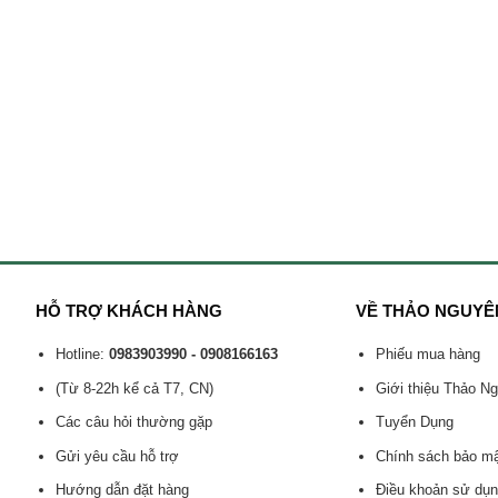
HỖ TRỢ KHÁCH HÀNG
VỀ THẢO NGUYÊ
Hotline:
0983903990 - 0908166163
Phiếu mua hàng
(Từ 8-22h kể cả T7, CN)
Giới thiệu Thảo N
Các câu hỏi thường gặp
Tuyển Dụng
Gửi yêu cầu hỗ trợ
Chính sách bảo m
Hướng dẫn đặt hàng
Điều khoản sử dụ