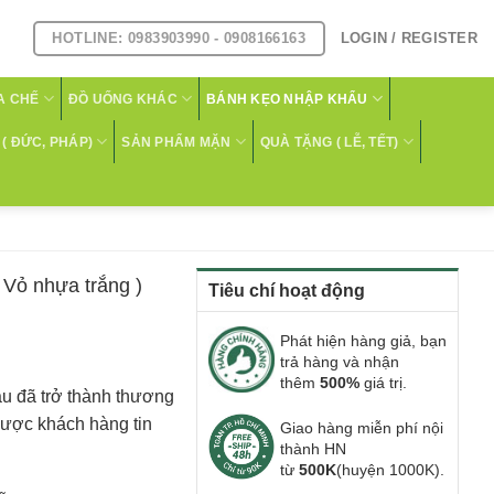
HOTLINE: 0983903990 - 0908166163
LOGIN / REGISTER
A CHẾ
ĐỒ UỐNG KHÁC
BÁNH KẸO NHẬP KHẨU
( ĐỨC, PHÁP)
SẢN PHẨM MẶN
QUÀ TẶNG ( LỄ, TẾT)
 Vỏ nhựa trắng )
Tiêu chí hoạt động
Phát hiện hàng giả, bạn
trả hàng và nhận
thêm
500%
giá trị.
âu đã trở thành thương
 được khách hàng tin
Giao hàng miễn phí nội
thành HN
từ
500K
(huyện 1000K).