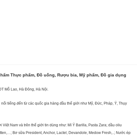
 phẩm Thực phẩm, Đồ uống, Rượu bia, Mỹ phẩm, Đồ gia dụng
KĐT Mỗ Lao, Hà Đông, Hà Nội.
nổi tiếng đến từ các quốc gia hàng đầu thế giới như Mỹ, Đức, Pháp, Ý, Thụy
ệt Nam và trên thế giới tin dùng như: Mì Ý Barilla, Pasta Zara; dầu oliu
getten,…; Bơ sữa President, Anchor, Lactel, Devandole, Medow Fresh,..; Nước ép