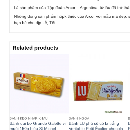
Là sản phẩm của Tập đoàn Arcor – Argentina, từ lâu đã trở thà
Những dòng sản phẩm hôpk thiếc của Arcor với mẫu mã đẹp, s
bạn bè cho dịp Lễ, Tết,…
Related products
BÁNH KẸO NHẬP KHẨU
BÁNH NGOẠI
m
Bánh qui bơ Grande Galette vị
Bánh LU phủ sô cô la trắng
B
 376g
muối 150g hiệu St Michel
Veritable Petit Écolier chocolat