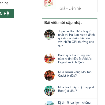
iên hệ
Giá - Liên hệ
ÊN HỆ
Bài viết mới cập nhật
Jopen – Bia Thủ công lớn
nhất tại Hà Lan được đánh
giá rất cao trên thế giới
với nhiều Giải thưởng cao
quý
Bánh quy lúa mì nguyên
cám nhãn hiệu McVitie’s
Digestive Anh Quốc
Mua Rượu vang Mouton
Cadet ở đâu?
Mua bia Thầy tu ( Trappist
Beer ) ở đâu?
Đi tìm 5 loại kem chống