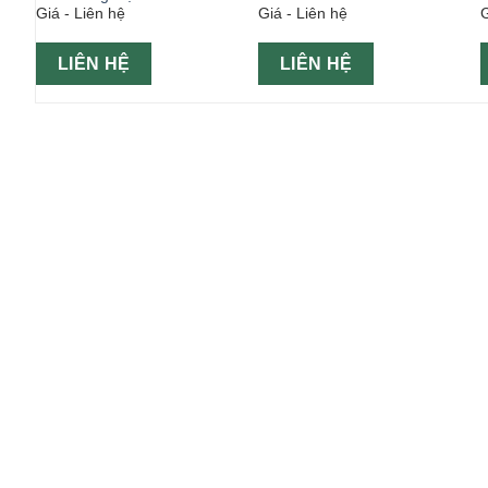
Giá - Liên hệ
Giá - Liên hệ
G
blanc 150g
LIÊN HỆ
LIÊN HỆ