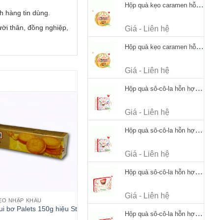
Hộp quà kẹo caramen hỗn hợp Werther's Original Caramel Candy 170g
h hàng tin dùng.
ời thân, đồng nghiệp,
Giá - Liên hệ
Hộp quà kẹo caramen hỗn hợp Werther's Original Caramel Candy 170g
Giá - Liên hệ
Hộp quà sô-cô-la hỗn hợp Merci Petits Chocolate Collection 125g thiếc
Giá - Liên hệ
Hộp quà sô-cô-la hỗn hợp Merci Petits Chocolate Collection 125g thiếc
Giá - Liên hệ
Hộp quà sô-cô-la hỗn hợp Merci Finest Selection 250g thiếc
Giá - Liên hệ
ẸO NHẬP KHẨU
i bơ Palets 150g hiệu St
Hộp quà sô-cô-la hỗn hợp Merci Finest Selection 250g thiếc