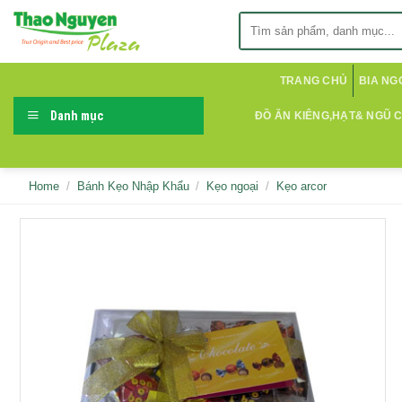
Skip
Search
to
for:
content
TRANG CHỦ
BIA NG
Danh mục
ĐỒ ĂN KIÊNG,HẠT& NGŨ 
Home
/
Bánh Kẹo Nhập Khẩu
/
Kẹo ngoại
/
Kẹo arcor