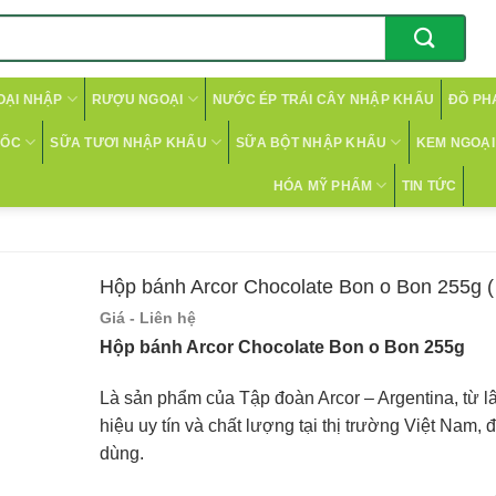
OẠI NHẬP
RƯỢU NGOẠI
NƯỚC ÉP TRÁI CÂY NHẬP KHẨU
ĐỒ PH
CỐC
SỮA TƯƠI NHẬP KHẨU
SỮA BỘT NHẬP KHẨU
KEM NGOẠI 
HÓA MỸ PHẨM
TIN TỨC
Hộp bánh Arcor Chocolate Bon o Bon 255g (
Giá - Liên hệ
Hộp bánh Arcor Chocolate Bon o Bon 255g
Là sản phẩm của Tập đoàn Arcor – Argentina, từ l
hiệu uy tín và chất lượng tại thị trường Việt Nam,
dùng.