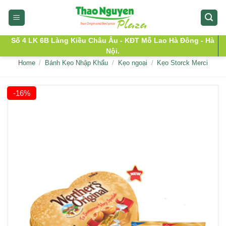
Skip
to
content
Số 4 LK 6B Làng Kiều Châu Âu - KĐT Mỗ Lao Hà Đông - Hà
Nội.
Home
/
Bánh Kẹo Nhập Khẩu
/
Kẹo ngoại
/
Kẹo Storck Merci
-16%