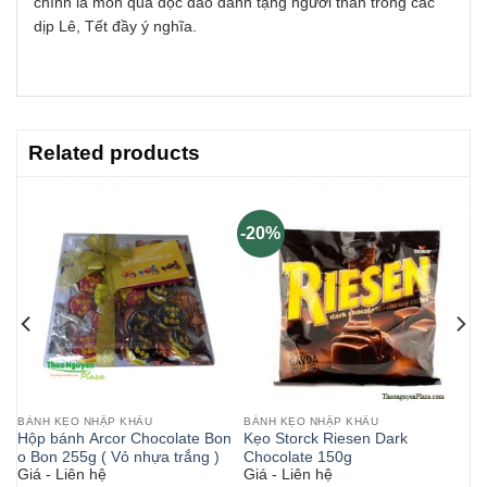
chính là món quà độc đáo dành tặng người thân trong các
dịp Lê, Tết đầy ý nghĩa.
Related products
-20%
BÁNH KẸO NHẬP KHẨU
BÁNH KẸO NHẬP KHẨU
Hộp bánh Arcor Chocolate Bon
Kẹo Storck Riesen Dark
o Bon 255g ( Vỏ nhựa trắng )
Chocolate 150g
Giá - Liên hệ
Giá - Liên hệ