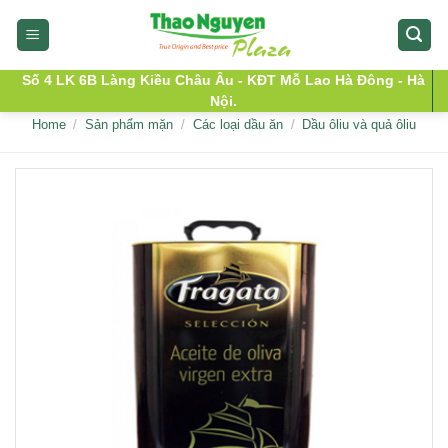
Skip
to
content
Số 4 LK 6B Làng Kiều Châu Âu - KĐT Mỗ Lao Hà Đông - Hà
Nội.
Home
/
Sản phẩm mặn
/
Các loại dầu ăn
/
Dầu ôliu và quả ôliu