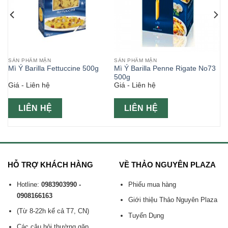
SẢN PHẨM MẶN
SẢN PHẨM MẶN
0g
Mì Ý Barilla Fettuccine 500g
Mì Ý Barilla Penne Rigate No73
500g
Giá - Liên hệ
Giá - Liên hệ
LIÊN HỆ
LIÊN HỆ
HỖ TRỢ KHÁCH HÀNG
VỀ THẢO NGUYÊN PLAZA
Hotline:
0983903990 -
Phiếu mua hàng
0908166163
Giới thiệu Thảo Nguyên Plaza
(Từ 8-22h kể cả T7, CN)
Tuyển Dụng
Các câu hỏi thường gặp