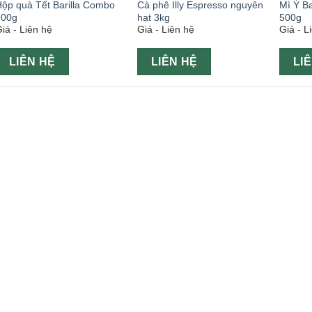
ộp quà Tết Barilla Combo
Cà phê Illy Espresso nguyên
Mì Ý Bar
900g
hạt 3kg
500g
iá - Liên hệ
Giá - Liên hệ
Giá - L
LIÊN HỆ
LIÊN HỆ
LI