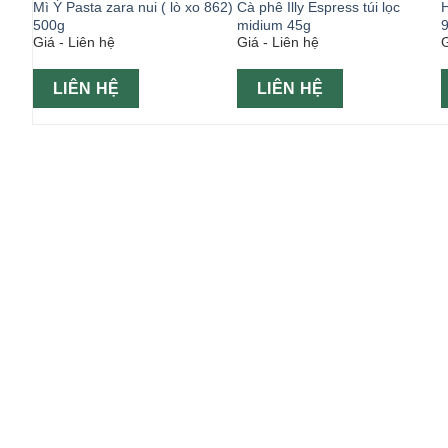
 500g
Mì Ý Pasta zara nui ( lò xo 862)
Cà phê Illy Espress túi lọc
H
500g
midium 45g
Giá - Liên hệ
Giá - Liên hệ
G
LIÊN HỆ
LIÊN HỆ