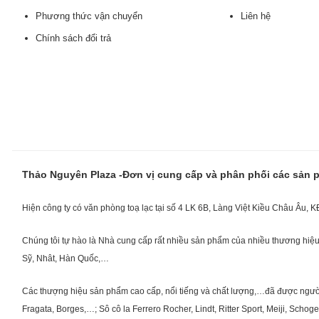
Phương thức vận chuyển
Liên hệ
Chính sách đổi trả
Thảo Nguyên Plaza -Đơn vị cung cấp và phân phối các sản
Hiện công ty có văn phòng toạ lạc tại số 4 LK 6B, Làng Việt Kiều Châu Âu, 
Chúng tôi tự hào là Nhà cung cấp rất nhiều sản phẩm của nhiều thương hiệu 
Sỹ, Nhât, Hàn Quốc,…
Các thượng hiệu sản phẩm cao cấp, nổi tiếng và chất lượng,…đã được người Vi
Fragata, Borges,…; Sô cô la Ferrero Rocher, Lindt, Ritter Sport, Meiji, Scho