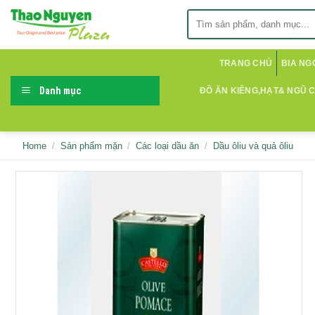
Skip
Search
to
for:
content
TRANG CHỦ
BIA NG
Danh mục
ĐỒ ĂN KIÊNG,HẠT& NGŨ 
Home
/
Sản phẩm mặn
/
Các loại dầu ăn
/
Dầu ôliu và quả ôliu