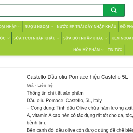
OẠI NHẬP
RƯỢU NGOẠI
NƯỚC ÉP TRÁI CÂY NHẬP KHẨU
ĐỒ PH
CỐC
SỮA TƯƠI NHẬP KHẨU
SỮA BỘT NHẬP KHẨU
KEM NGOẠI 
HÓA MỸ PHẨM
TIN TỨC
Castello Dầu oliu Pomace hiệu Castello 5L
Giá - Liên hệ
Thông tin chi tiết sản phẩm
Dầu oliu Pomace Castello, 5L, Italy
– Công dụng: Tinh dầu Olive chứa hàm lượng axit
A, vitamin A cao nên có tác dụng rất tốt cho da, t
bệnh tim.
Bên cạnh đó, dầu olive còn được dùng để chế bi