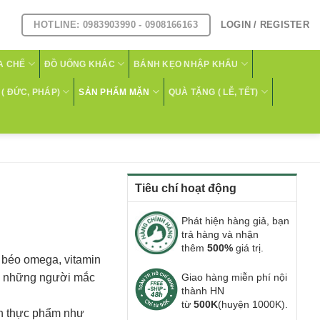
HOTLINE: 0983903990 - 0908166163
LOGIN / REGISTER
A CHẾ
ĐỒ UỐNG KHÁC
BÁNH KẸO NHẬP KHẨU
( ĐỨC, PHÁP)
SẢN PHẨM MẶN
QUÀ TẶNG ( LỄ, TẾT)
Tiêu chí hoạt động
Phát hiện hàng giả, bạn
trả hàng và nhận
thêm
500%
giá trị.
 béo omega, vitamin
óc, những người mắc
Giao hàng miễn phí nội
thành HN
từ
500K
(huyện 1000K).
ến thực phẩm như