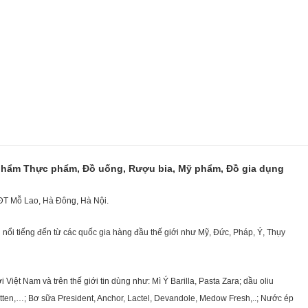
 phẩm Thực phẩm, Đồ uống, Rượu bia, Mỹ phẩm, Đồ gia dụng
KĐT Mỗ Lao, Hà Đông, Hà Nội.
nổi tiếng đến từ các quốc gia hàng đầu thế giới như Mỹ, Đức, Pháp, Ý, Thụy
ệt Nam và trên thế giới tin dùng như: Mì Ý Barilla, Pasta Zara; dầu oliu
getten,…; Bơ sữa President, Anchor, Lactel, Devandole, Medow Fresh,..; Nước ép