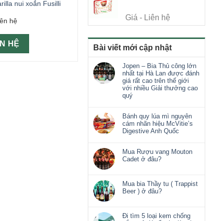
illa nui xoắn Fusilli
Giá - Liên hệ
iên hệ
ÊN HỆ
Bài viết mới cập nhật
Jopen – Bia Thủ công lớn
nhất tại Hà Lan được đánh
giá rất cao trên thế giới
với nhiều Giải thưởng cao
quý
Bánh quy lúa mì nguyên
cám nhãn hiệu McVitie’s
Digestive Anh Quốc
Mua Rượu vang Mouton
Cadet ở đâu?
Mua bia Thầy tu ( Trappist
Beer ) ở đâu?
Đi tìm 5 loại kem chống