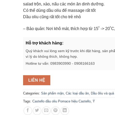
salad trộn, xào, nấu các món ăn dinh dưỡng.
Có thể dùng dầu oliu để massage rất tốt
Dầu oliu cũng rất tốt cho trẻ nhỏ
– Bảo quản: Nơi khô mát, thích hợp từ 15˚ -> 20˚C
Hỗ trợ khách hàng:
Quý khách vui lòng xem kỹ trước khi đặt hàng, sản ph
vì lý do không thích, không hợp.
Hotline tư vấn: 0983903990 - 0908166163
LIÊN HỆ
Categories:
Sản phẩm mặn
,
Các loại dầu ăn
,
Dầu ôliu và quả 
Tags:
Castello dầu oliu Pomace hiệu Castello
,
Ý