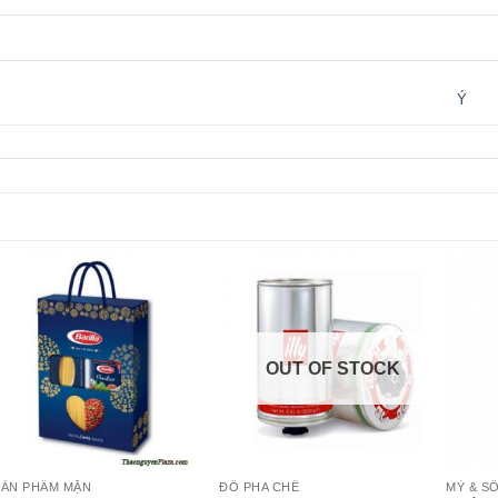
Ý
OUT OF STOCK
SẢN PHẨM MẶN
ĐỒ PHA CHẾ
MỲ & S