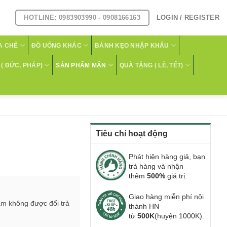
HOTLINE: 0983903990 - 0908166163
LOGIN / REGISTER
A CHẾ
ĐỒ UỐNG KHÁC
BÁNH KẸO NHẬP KHẨU
( ĐỨC, PHÁP)
SẢN PHẨM MẶN
QUÀ TẶNG ( LỄ, TẾT)
Tiêu chí hoạt động
Phát hiện hàng giả, bạn
trả hàng và nhận
thêm
500%
giá trị.
Giao hàng miễn phí nội
ẩm không được đổi trả
thành HN
từ
500K
(huyện 1000K).