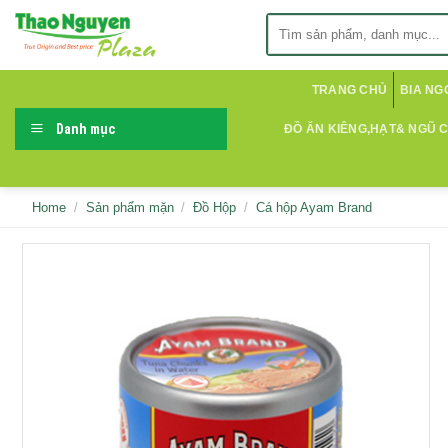
Skip
Search
to
for:
content
TRANG CHỦ
BIA NG
Danh mục
ĐỒ ĂN KIÊNG,HẠT& NGŨ 
Home
/
Sản phẩm mặn
/
Đồ Hộp
/
Cá hộp Ayam Brand