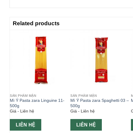
Related products
SẢN PHẨM MẶN
SẢN PHẨM MẶN
o
Mì Ý Pasta zara Linguine 11-
Mì Ý Pasta zara Spaghetti 03 –
M
500g
500g
Giá - Liên hệ
Giá - Liên hệ
G
LIÊN HỆ
LIÊN HỆ