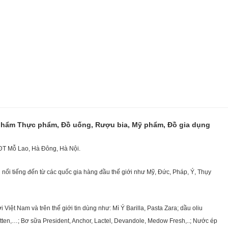
 phẩm Thực phẩm, Đồ uống, Rượu bia, Mỹ phẩm, Đồ gia dụng
KĐT Mỗ Lao, Hà Đông, Hà Nội.
nổi tiếng đến từ các quốc gia hàng đầu thế giới như Mỹ, Đức, Pháp, Ý, Thụy
ệt Nam và trên thế giới tin dùng như: Mì Ý Barilla, Pasta Zara; dầu oliu
getten,…; Bơ sữa President, Anchor, Lactel, Devandole, Medow Fresh,..; Nước ép