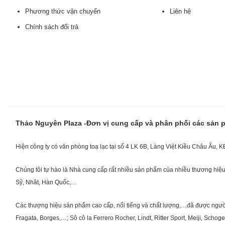
Phương thức vận chuyển
Liên hệ
Chính sách đổi trả
Thảo Nguyên Plaza -Đơn vị cung cấp và phân phối các sản
Hiện công ty có văn phòng toạ lạc tại số 4 LK 6B, Làng Việt Kiều Châu Âu, 
Chúng tôi tự hào là Nhà cung cấp rất nhiều sản phẩm của nhiều thương hiệu 
Sỹ, Nhât, Hàn Quốc,…
Các thượng hiệu sản phẩm cao cấp, nổi tiếng và chất lượng,…đã được người Vi
Fragata, Borges,…; Sô cô la Ferrero Rocher, Lindt, Ritter Sport, Meiji, Scho