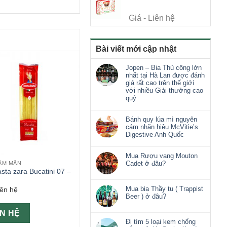
Giá - Liên hệ
Bài viết mới cập nhật
Jopen – Bia Thủ công lớn
nhất tại Hà Lan được đánh
giá rất cao trên thế giới
với nhiều Giải thưởng cao
quý
Bánh quy lúa mì nguyên
cám nhãn hiệu McVitie’s
Digestive Anh Quốc
Mua Rượu vang Mouton
Cadet ở đâu?
ẨM MẶN
sta zara Bucatini 07 –
Mua bia Thầy tu ( Trappist
iên hệ
Beer ) ở đâu?
ÊN HỆ
Đi tìm 5 loại kem chống