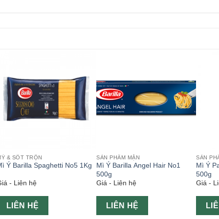
MỲ & SỐT TRỘN
SẢN PHẨM MẶN
SẢN PH
ì Ý Barilla Spaghetti No5 1Kg
Mì Ý Barilla Angel Hair No1
Mì Ý Pa
500g
500g
iá - Liên hệ
Giá - Liên hệ
Giá - L
LIÊN HỆ
LIÊN HỆ
LI