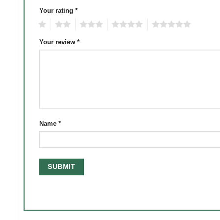
Your rating
*
1
2
3
4
5
Your review
*
Name
*