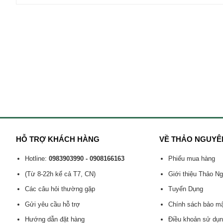
HỖ TRỢ KHÁCH HÀNG
VỀ THẢO NGUYÊ
Hotline:
0983903990 - 0908166163
Phiếu mua hàng
(Từ 8-22h kể cả T7, CN)
Giới thiệu Thảo N
Các câu hỏi thường gặp
Tuyển Dụng
Gửi yêu cầu hỗ trợ
Chính sách bảo m
Hướng dẫn đặt hàng
Điều khoản sử dụ