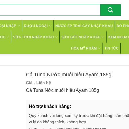
OẠI NHẬP
RƯỢU NGOẠI
NƯỚC ÉP TRÁI CÂY NHẬP KHẨU
ĐỒ PH
CỐC
SỮA TƯƠI NHẬP KHẨU
SỮA BỘT NHẬP KHẨU
KEM NGOẠI 
HÓA MỸ PHẨM
TIN TỨC
Cá Tuna Nước muối hiệu Ayam 185g
Giá - Liên hệ
Cá Tuna N­ớc muối hiệu Ayam 185g
Hỗ trợ khách hàng:
Quý khách vui lòng xem kỹ trước khi đặt hàng, sản ph
vì lý do không thích, không hợp.