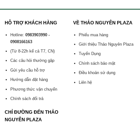
HỖ TRỢ KHÁCH HÀNG
VỀ THẢO NGUYÊN PLAZA
Hotline:
0983903990 -
Phiếu mua hàng
0908166163
Giới thiệu Thảo Nguyên Plaza
(Từ 8-22h kể cả T7, CN)
Tuyển Dụng
Các câu hỏi thường gặp
Chính sách bảo mật
Gửi yêu cầu hỗ trợ
Điều khoản sử dụng
Hướng dẫn đặt hàng
Liên hệ
Phương thức vận chuyển
Chính sách đổi trả
CHỈ ĐƯỜNG ĐẾN THẢO
NGUYÊN PLAZA