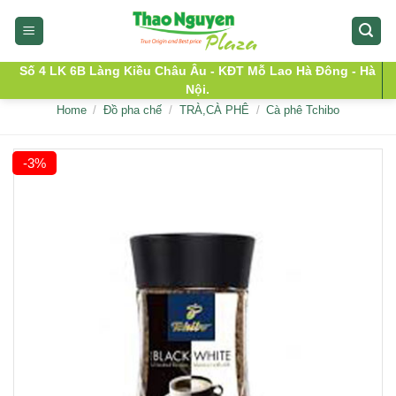
Skip
to
content
Số 4 LK 6B Làng Kiều Châu Âu - KĐT Mỗ Lao Hà Đông - Hà
Nội.
Home
/
Đồ pha chế
/
TRÀ,CÀ PHÊ
/
Cà phê Tchibo
-3%