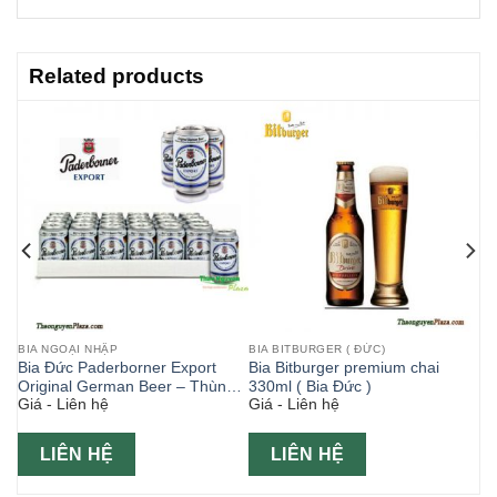
Related products
BIA NGOẠI NHẬP
BIA BITBURGER ( ĐỨC)
Bia Đức Paderborner Export
Bia Bitburger premium chai
l
Original German Beer – Thùng
330ml ( Bia Đức )
Giá - Liên hệ
Giá - Liên hệ
24 lon 330ml
LIÊN HỆ
LIÊN HỆ