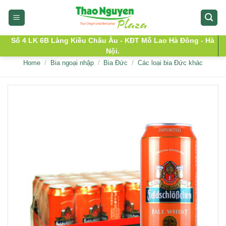
Skip
to
content
Số 4 LK 6B Làng Kiều Châu Âu - KĐT Mỗ Lao Hà Đông - Hà
Nội.
Home
/
Bia ngoại nhập
/
Bia Đức
/
Các loại bia Đức khác