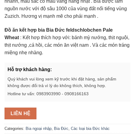
nhanh, màu sắc có màu vàng nằng nhạt . Bia được làm
nguồn nước với độ sâu 1000 của vùng đất nổi tiếng vùng
Zuzich. Hương vị mạnh mẽ cho phái mạnh .
Đồ ăn kết hợp bia Bia Đức feldschlobchen Pale
Wheat
: Kết hơp thích hợp với: bánh mỳ nướng, thịt nguội,
thịt nướng ,cá hồi, các món ăn việt nam . Và các món tráng
miệng nhẹ nhàng.
Hỗ trợ khách hàng:
Quý khách vui lòng xem kỹ trước khi đặt hàng, sản phẩm
không được đổi trả vì lý do không thích, không hợp.
Hotline tư vấn: 0983903990 - 0908166163
LIÊN HỆ
Categories:
Bia ngoại nhập
,
Bia Đức
,
Các loại bia Đức khác