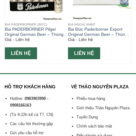
BIA PADERBORNER (ĐỨC)
BIA NGOẠI NHẬP
Bia PADERBORNER Pilger
Bia Đức Paderborner Export
ml
Orginal German Beer – Thùng
Original German Beer – Thùng
Giá - Liên hệ
Giá - Liên hệ
24 lon 500ml
24 lon 330ml
LIÊN HỆ
LIÊN HỆ
HỖ TRỢ KHÁCH HÀNG
VỀ THẢO NGUYÊN PLAZA
Hotline:
0983903990 -
Phiếu mua hàng
0908166163
Giới thiệu Thảo Nguyên Plaza
(Từ 8-22h kể cả T7, CN)
Tuyển Dụng
Các câu hỏi thường gặp
Chính sách bảo mật
Gửi yêu cầu hỗ trợ
Điều khoản sử dụng