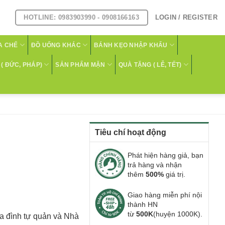
HOTLINE: 0983903990 - 0908166163
LOGIN / REGISTER
A CHẾ
ĐỒ UỐNG KHÁC
BÁNH KẸO NHẬP KHẨU
( ĐỨC, PHÁP)
SẢN PHẨM MẶN
QUÀ TẶNG ( LỄ, TẾT)
Tiêu chí hoạt động
Phát hiện hàng giả, bạn
trả hàng và nhận
thêm
500%
giá trị.
Giao hàng miễn phí nội
thành HN
từ
500K
(huyện 1000K).
ia đình tự quản và Nhà