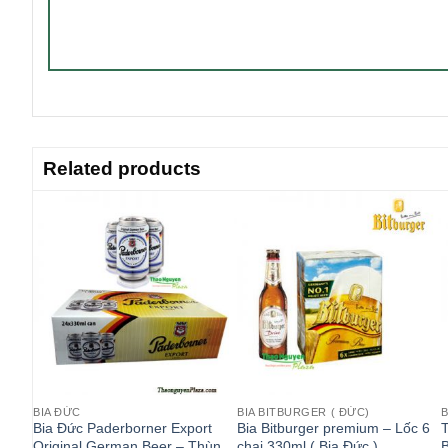
Related products
BIA ĐỨC
BIA BITBURGER ( ĐỨC)
B
rong
Bia Đức Paderborner Export
Bia Bitburger premium – Lốc 6
T
Original German Beer – Thùng
chai 330ml ( Bia Đức )
B