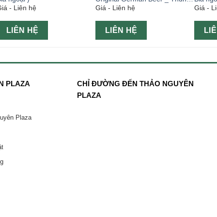
iá - Liên hệ
Giá - Liên hệ
Giá - L
24 lon 500ml
LIÊN HỆ
LIÊN HỆ
LI
N PLAZA
CHỈ ĐƯỜNG ĐẾN THẢO NGUYÊN
PLAZA
guyên Plaza
ật
ng