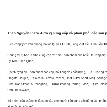
Thảo Nguyên Plaza -Đơn vị cung cấp và phân phối các sản
Hiện công ty có văn phòng toạ lạc tại số 4 LK 6B, Làng Việt Kiều Châu Âu, 
Chúng tôi tự hào là Nhà cung cấp rất nhiều sản phẩm của nhiều thương hiệu 
Sỹ, Nhât, Hàn Quốc,…
Các thượng hiệu sản phẩm cao cấp, nổi tiếng và chất lượng,…đã được người Vi
Fragata, Borges,…; Sô cô la Ferrero Rocher, Lindt, Ritter Sport, Meiji, Scho
Berri, Don Simon, S.Pellegrino,…; Nước khoáng Perrier, Evian,…; Sirô Teiss
Ohui, BelleWave,…
Sứ mệnh của chúng tôi là cung cấp cho người tiêu dùng các dòng sản phẩm 
tốt nhất cho sức khẻ,…