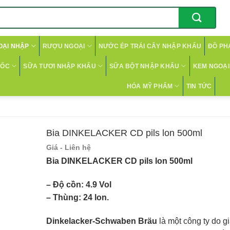
OẠI NHẬP
RƯỢU NGOẠI
NƯỚC ÉP TRÁI CÂY NHẬP KHẨU
ĐỒ PH
CỐC
SỮA TƯƠI NHẬP KHẨU
SỮA BỘT NHẬP KHẨU
KEM NGOẠI 
HÓA MỸ PHẨM
TIN TỨC
Bia DINKELACKER CD pils lon 500ml
Giá - Liên hệ
Bia DINKELACKER CD pils lon 500ml
– Độ cồn: 4.9 Vol
– Thùng: 24 lon.
Dinkelacker-Schwaben Bräu
là một công ty do g