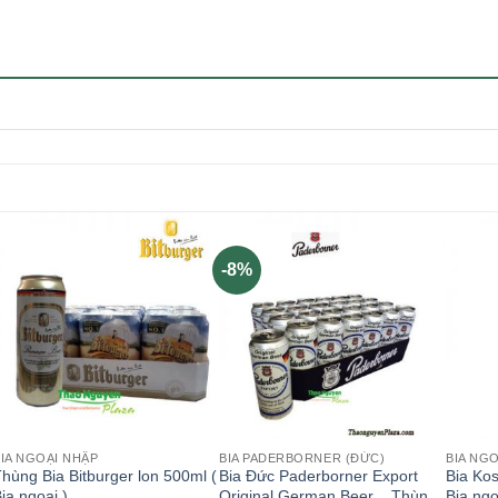
-8%
IA NGOẠI NHẬP
BIA PADERBORNER (ĐỨC)
BIA NG
hùng Bia Bitburger lon 500ml (
Bia Đức Paderborner Export
Bia Kos
ia ngoại )
Original German Beer _ Thùng
Bia ngo