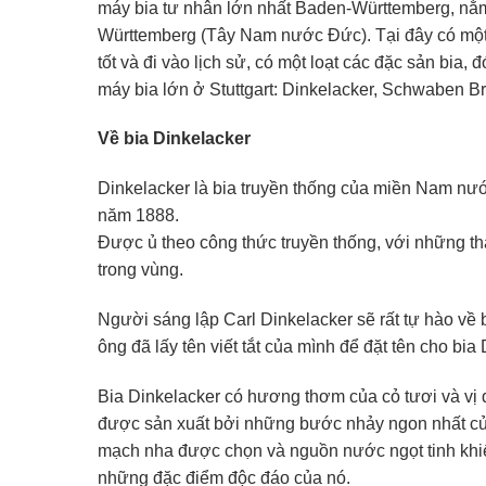
máy bia tư nhân lớn nhất Baden-Württemberg, nằm
Württemberg (Tây Nam nước Đức). Tại đây có một 
tốt và đi vào lịch sử, có một loạt các đặc sản bia, 
máy bia lớn ở Stuttgart: Dinkelacker, Schwaben B
Về bia Dinkelacker
Dinkelacker là bia truyền thống của miền Nam nướ
năm 1888.
Được ủ theo công thức truyền thống, với những th
trong vùng.
Người sáng lập Carl Dinkelacker sẽ rất tự hào về 
ông đã lấy tên viết tắt của mình để đặt tên cho bia 
Bia Dinkelacker có hương thơm của cỏ tươi và vị 
được sản xuất bởi những bước nhảy ngon nhất củ
mạch nha được chọn và nguồn nước ngọt tinh khiế
những đặc điểm độc đáo của nó.