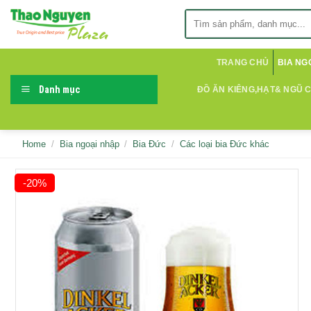
Skip
Search
to
for:
content
TRANG CHỦ
BIA NG
Danh mục
ĐỒ ĂN KIÊNG,HẠT& NGŨ 
Home
/
Bia ngoại nhập
/
Bia Đức
/
Các loại bia Đức khác
-20%