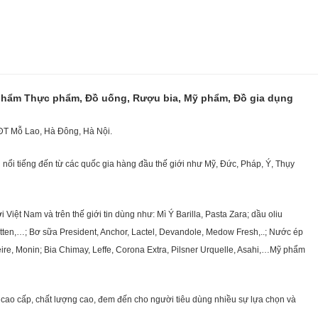
 phẩm Thực phẩm, Đồ uống, Rượu bia, Mỹ phẩm, Đồ gia dụng
KĐT Mỗ Lao, Hà Đông, Hà Nội.
nổi tiếng đến từ các quốc gia hàng đầu thế giới như Mỹ, Đức, Pháp, Ý, Thụy
ệt Nam và trên thế giới tin dùng như: Mì Ý Barilla, Pasta Zara; dầu oliu
getten,…; Bơ sữa President, Anchor, Lactel, Devandole, Medow Fresh,..; Nước ép
eire, Monin; Bia Chimay, Leffe, Corona Extra, Pilsner Urquelle, Asahi,…Mỹ phẩm
cao cấp, chất lượng cao, đem đến cho người tiêu dùng nhiều sự lựa chọn và