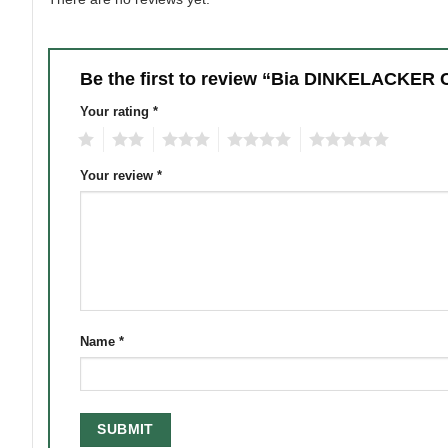
Be the first to review “Bia DINKELACKER 
Your rating
*
1
2
3
4
5
Your review
*
Name
*