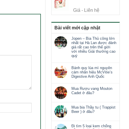
Giá - Liên hệ
Bài viết mới cập nhật
Jopen – Bia Thủ công lớn
nhất tại Hà Lan được đánh
giá rất cao trên thế giới
với nhiều Giải thưởng cao
quý
Bánh quy lúa mì nguyên
cám nhãn hiệu McVitie’s
Digestive Anh Quốc
Mua Rượu vang Mouton
Cadet ở đâu?
Mua bia Thầy tu ( Trappist
Beer ) ở đâu?
Đi tìm 5 loại kem chống