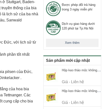
 ở Stuttgart, Baden-
Được phép đổi trả hàng
truyền thống của bia
trong 3 ngày miễn phí
đó là lịch sử của ba nhà
räu, Sanwald
Dịch vụ giao hàng dưới
120 phút tại Tp.Hà Nội
c Đức, với lịch sử từ
Xem thêm
ành phần tốt nhất
Sản phẩm mới cập nhật
Hộp kẹo thảo mộc không đường Ricola Signature 112.5g
bia pilsen của Đức,
Dinkelacker .
Giá - Liên hệ
đắng của hoa bia
Hộp kẹo thảo mộc không đường Ricola Signature 112.5g
a Tettnanger. Các
t cung cấp cho bia
Giá - Liên hệ