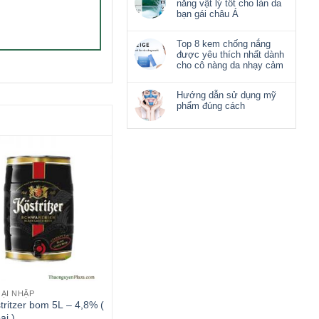
nắng vật lý tốt cho làn da
bạn gái châu Á
Top 8 kem chống nắng
được yêu thích nhất dành
cho cô nàng da nhạy cảm
Hướng dẫn sử dụng mỹ
phẩm đúng cách
OẠI NHẬP
tritzer bom 5L – 4,8% (
ại )