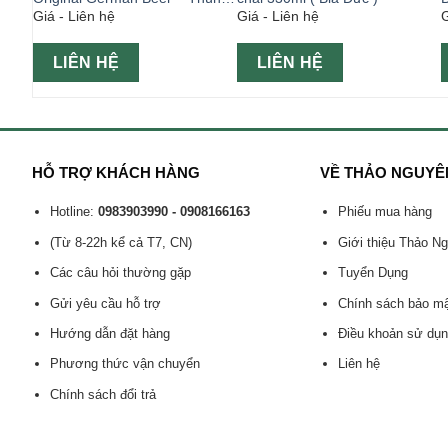
Giá - Liên hệ
Giá - Liên hệ
G
24 lon 330ml- Hộp Tết
LIÊN HỆ
LIÊN HỆ
HỖ TRỢ KHÁCH HÀNG
VỀ THẢO NGUYÊ
Hotline:
0983903990 - 0908166163
Phiếu mua hàng
(Từ 8-22h kể cả T7, CN)
Giới thiệu Thảo N
Các câu hỏi thường gặp
Tuyển Dụng
Gửi yêu cầu hỗ trợ
Chính sách bảo m
Hướng dẫn đặt hàng
Điều khoản sử dụ
Phương thức vận chuyển
Liên hệ
Chính sách đổi trả