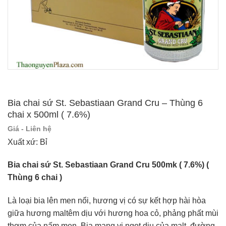
Bia chai sứ St. Sebastiaan Grand Cru – Thùng 6
chai x 500ml ( 7.6%)
Giá - Liên hệ
Xuất xứ: Bỉ
Bia chai sứ St. Seb
astiaan Grand Cru 500mk ( 7.6%) (
Thùng 6 chai )
Là loại bia lên men nổi, hương vị có sự kết hợp hài hòa
giữa hương maltêm dịu với hương hoa cỏ, phảng phất mùi
thơm của nấm men. Bia mang vị ngọt dịu của malt, đường