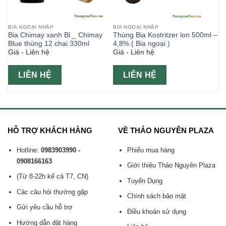
BIA NGOẠI NHẬP
BIA NGOẠI NHẬP
–
Bia Chimay xanh Bỉ _ Chimay
Thùng Bia Kostritzer lon 500ml –
a
Blue thùng 12 chai 330ml
4,8% ( Bia ngoại )
Giá - Liên hệ
Giá - Liên hệ
LIÊN HỆ
LIÊN HỆ
HỖ TRỢ KHÁCH HÀNG
VỀ THẢO NGUYÊN PLAZA
Hotline:
0983903990 -
Phiếu mua hàng
0908166163
Giới thiệu Thảo Nguyên Plaza
(Từ 8-22h kể cả T7, CN)
Tuyển Dụng
Các câu hỏi thường gặp
Chính sách bảo mật
Gửi yêu cầu hỗ trợ
Điều khoản sử dụng
Hướng dẫn đặt hàng