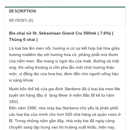
DESCRIPTION
REVIEWS (0)
Bia chai sứ St. Seb
astiaan Grand Cru 500mk ( 7.6%) (
Thùng 6 chai )
Là loại bia lên men nổi, hương vị có sự kết hợp hài hòa giữa
hương maltêm dịu với hương hoa cỏ, phảng phất mùi thơm
của nấm men. Bia mang vị ngọt dịu của malt, đường và mật
ong, khi uống thoảng vị cồn pha lẫn một chút hương thảo
mộc, vị đắng dịu của hoa bia, đem đến cho người uống hậu
vị sảng khoái.
Mười bốn thế hệ của gia đình Sterkens đã ủ loại bia men Ale
tuyệt vời hàng đầu ở làng Meer ở miền Bắc Bỉ kể từ năm
1651.
Đến năm 1990, nhà máy bia Sterkens chủ yếu là phân phối
các loại bia của mình cho hơn 500 nhà hàng và quán rượu ở
Bỉ. Trong những năm gần đây, nhà máy bia đã ngày càng
chuyển sang tập trung vào thị trường xuất khẩu, hiện nay,