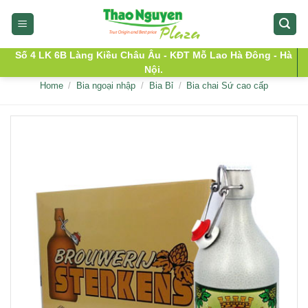
Skip
to
content
Số 4 LK 6B Làng Kiều Châu Âu - KĐT Mỗ Lao Hà Đông - Hà
Nội.
Home
/
Bia ngoại nhập
/
Bia Bỉ
/
Bia chai Sứ cao cấp