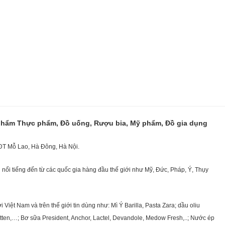
 phẩm Thực phẩm, Đồ uống, Rượu bia, Mỹ phẩm, Đồ gia dụng
KĐT Mỗ Lao, Hà Đông, Hà Nội.
nổi tiếng đến từ các quốc gia hàng đầu thế giới như Mỹ, Đức, Pháp, Ý, Thụy
ệt Nam và trên thế giới tin dùng như: Mì Ý Barilla, Pasta Zara; dầu oliu
getten,…; Bơ sữa President, Anchor, Lactel, Devandole, Medow Fresh,..; Nước ép