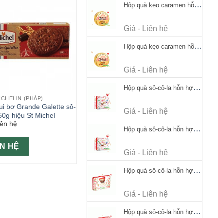
Hộp quà kẹo caramen hỗn hợp Werther's Original Caramel Candy 170g
Giá - Liên hệ
Hộp quà kẹo caramen hỗn hợp Werther's Original Caramel Candy 170g
Giá - Liên hệ
Hộp quà sô-cô-la hỗn hợp Merci Petits Chocolate Collection 125g thiếc
ICHELIN (PHÁP)
ui bơ Grande Galette sô-
Giá - Liên hệ
50g hiệu St Michel
iên hệ
Hộp quà sô-cô-la hỗn hợp Merci Petits Chocolate Collection 125g thiếc
ÊN HỆ
Giá - Liên hệ
Hộp quà sô-cô-la hỗn hợp Merci Finest Selection 250g thiếc
Giá - Liên hệ
Hộp quà sô-cô-la hỗn hợp Merci Finest Selection 250g thiếc