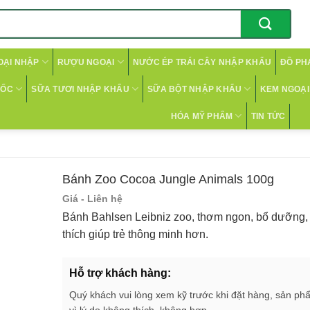
OẠI NHẬP
RƯỢU NGOẠI
NƯỚC ÉP TRÁI CÂY NHẬP KHẨU
ĐỒ PH
CỐC
SỮA TƯƠI NHẬP KHẨU
SỮA BỘT NHẬP KHẨU
KEM NGOẠI 
HÓA MỸ PHẨM
TIN TỨC
Bánh Zoo Cocoa Jungle Animals 100g
Giá - Liên hệ
Bánh Bahlsen Leibniz zoo, thơm ngon, bổ dưỡng, h
thích giúp trẻ thông minh hơn.
Hỗ trợ khách hàng:
Quý khách vui lòng xem kỹ trước khi đặt hàng, sản ph
vì lý do không thích, không hợp.