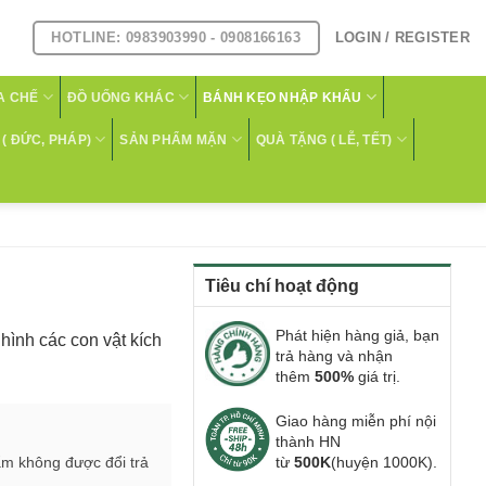
HOTLINE: 0983903990 - 0908166163
LOGIN / REGISTER
A CHẾ
ĐỒ UỐNG KHÁC
BÁNH KẸO NHẬP KHẨU
( ĐỨC, PHÁP)
SẢN PHẨM MẶN
QUÀ TẶNG ( LỄ, TẾT)
Tiêu chí hoạt động
Phát hiện hàng giả, bạn
ình các con vật kích
trả hàng và nhận
thêm
500%
giá trị.
Giao hàng miễn phí nội
thành HN
ẩm không được đổi trả
từ
500K
(huyện 1000K).