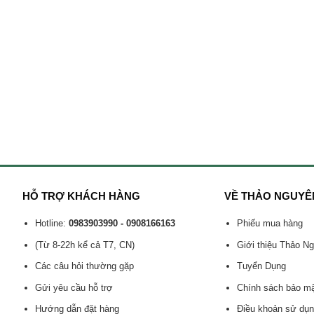
HỖ TRỢ KHÁCH HÀNG
VỀ THẢO NGUYÊ
Hotline:
0983903990 - 0908166163
Phiếu mua hàng
(Từ 8-22h kể cả T7, CN)
Giới thiệu Thảo N
Các câu hỏi thường gặp
Tuyển Dụng
Gửi yêu cầu hỗ trợ
Chính sách bảo m
Hướng dẫn đặt hàng
Điều khoản sử dụ