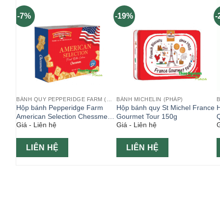
-7%
-19%
-
BÁNH QUY PEPPERIDGE FARM (MỸ)
BÁNH MICHELIN (PHÁP)
oice
Hộp bánh Pepperidge Farm
Hộp bánh quy St Michel France
H
American Selection Chessmen
Gourmet Tour 150g
Q
Giá - Liên hệ
Giá - Liên hệ
G
412gr ( Bánh Mỹ )
LIÊN HỆ
LIÊN HỆ