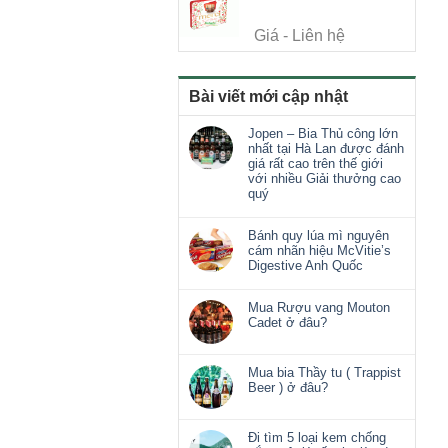
Giá - Liên hệ
Bài viết mới cập nhật
Jopen – Bia Thủ công lớn
nhất tại Hà Lan được đánh
giá rất cao trên thế giới
với nhiều Giải thưởng cao
quý
Bánh quy lúa mì nguyên
cám nhãn hiệu McVitie’s
Digestive Anh Quốc
Mua Rượu vang Mouton
Cadet ở đâu?
Mua bia Thầy tu ( Trappist
Beer ) ở đâu?
Đi tìm 5 loại kem chống