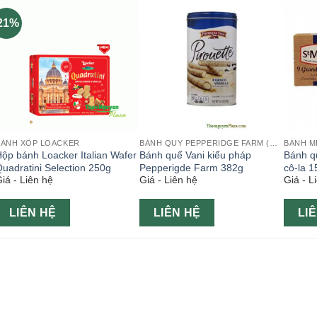
21%
BÁNH XỐP LOACKER
BÁNH QUY PEPPERIDGE FARM (MỸ)
BÁNH M
ộp bánh Loacker Italian Wafer
Bánh quế Vani kiểu pháp
Bánh q
uadratini Selection 250g
Pepperigde Farm 382g
cô-la 1
iá - Liên hệ
Giá - Liên hệ
Giá - L
LIÊN HỆ
LIÊN HỆ
LI