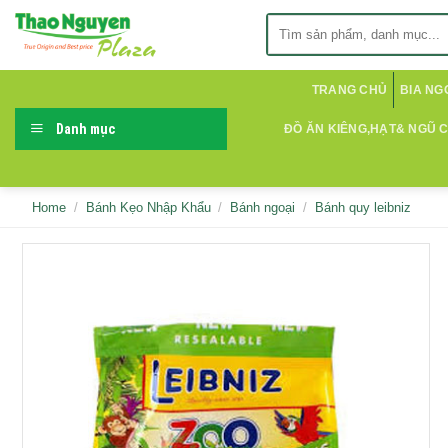
Skip
Search
to
for:
content
TRANG CHỦ
BIA NG
Danh mục
ĐỒ ĂN KIÊNG,HẠT& NGŨ 
Home
/
Bánh Kẹo Nhập Khẩu
/
Bánh ngoại
/
Bánh quy leibniz