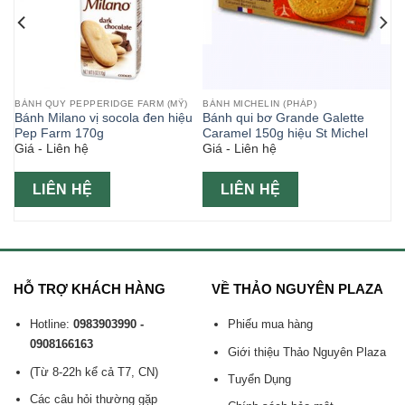
BÁNH QUY PEPPERIDGE FARM (MỸ)
BÁNH MICHELIN (PHÁP)
m
Bánh Milano vị socola đen hiệu
Bánh qui bơ Grande Galette
Pep Farm 170g
Caramel 150g hiệu St Michel
Giá - Liên hệ
Giá - Liên hệ
LIÊN HỆ
LIÊN HỆ
HỖ TRỢ KHÁCH HÀNG
VỀ THẢO NGUYÊN PLAZA
Hotline:
0983903990 -
Phiếu mua hàng
0908166163
Giới thiệu Thảo Nguyên Plaza
(Từ 8-22h kể cả T7, CN)
Tuyển Dụng
Các câu hỏi thường gặp