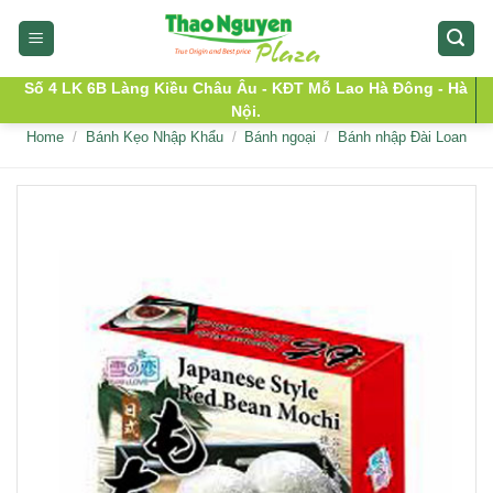
Skip
to
content
Số 4 LK 6B Làng Kiều Châu Âu - KĐT Mỗ Lao Hà Đông - Hà
Nội.
Home
/
Bánh Kẹo Nhập Khẩu
/
Bánh ngoại
/
Bánh nhập Đài Loan