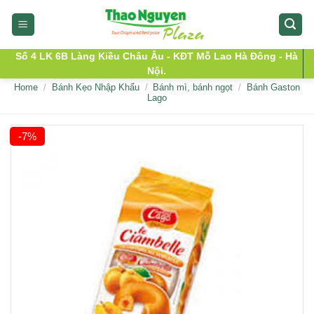
Skip
to
content
Số 4 LK 6B Làng Kiều Châu Âu - KĐT Mỗ Lao Hà Đông - Hà
Nội.
Home
/
Bánh Kẹo Nhập Khẩu
/
Bánh mì, bánh ngọt
/
Bánh Gaston
Lago
-7%