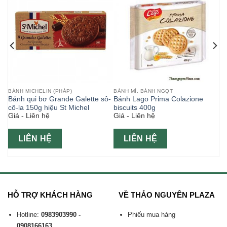
BÁNH MICHELIN (PHÁP)
BÁNH MÌ, BÁNH NGỌT
m
Bánh qui bơ Grande Galette sô-
Bánh Lago Prima Colazione
cô-la 150g hiệu St Michel
biscuits 400g
Giá - Liên hệ
Giá - Liên hệ
LIÊN HỆ
LIÊN HỆ
HỖ TRỢ KHÁCH HÀNG
VỀ THẢO NGUYÊN PLAZA
Hotline:
0983903990 -
Phiếu mua hàng
0908166163