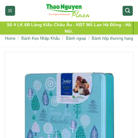
Skip
to
content
Số 4 LK 6B Làng Kiều Châu Âu - KĐT Mỗ Lao Hà Đông - Hà
Nội.
Home
/
Bánh Kẹo Nhập Khẩu
/
Bánh ngoại
/
Bánh hộp thượng hạng