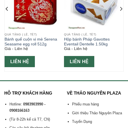
QUÀ TẶNG ( LỄ, TẾT)
QUÀ TẶNG ( LỄ, TẾT)
Bánh quế cuộn vị mè Serena
Hộp bánh Pháp Gavottes
đỏ
Seasame egg roll 512g
Eventail Dentelle 1.50kg
Giá - Liên hệ
Giá - Liên hệ
LIÊN HỆ
LIÊN HỆ
HỖ TRỢ KHÁCH HÀNG
VỀ THẢO NGUYÊN PLAZA
Hotline:
0983903990 -
Phiếu mua hàng
0908166163
Giới thiệu Thảo Nguyên Plaza
(Từ 8-22h kể cả T7, CN)
Tuyển Dụng
Các câu hỏi thường gặp