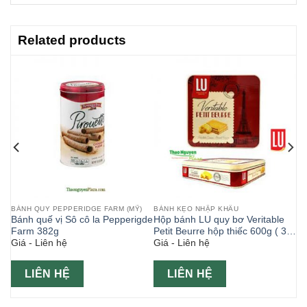
Related products
BÁNH QUY PEPPERIDGE FARM (MỸ)
BÁNH KẸO NHẬP KHẨU
e
Bánh quế vị Sô cô la Pepperigde
Hộp bánh LU quy bơ Veritable
Farm 382g
Petit Beurre hộp thiếc 600g ( 3 x
Giá - Liên hệ
Giá - Liên hệ
200g )
LIÊN HỆ
LIÊN HỆ