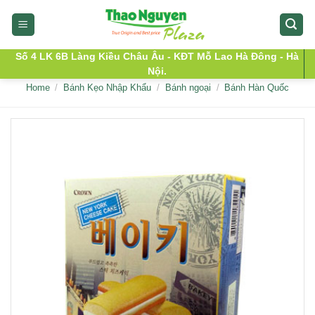
Skip
to
content
Số 4 LK 6B Làng Kiều Châu Âu - KĐT Mỗ Lao Hà Đông - Hà
Nội.
Home
/
Bánh Kẹo Nhập Khẩu
/
Bánh ngoại
/
Bánh Hàn Quốc