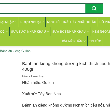
OẠI NHẬP
RƯỢU NGOẠI
NƯỚC ÉP TRÁI CÂY NHẬP KHẨU
ĐỒ PH
CỐC
SỮA TƯƠI NHẬP KHẨU
SỮA BỘT NHẬP KHẨU
KEM NGOẠI 
HÓA MỸ PHẨM
TIN TỨC
Bánh ăn kiêng Gullon
Bánh ăn kiêng không đường kích thích tiêu 
400gr
Giá - Liên hệ
Nhãn hiệu: Gullon
Xuất xứ: Tây Ban Nha
Bánh ăn kiêng không đường kích thích tiêu hóa hi