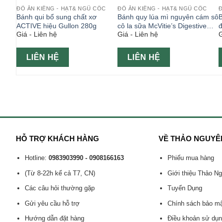
ỐC
ĐỒ ĂN KIÊNG - HẠT& NGŨ CỐC
ĐỒ ĂN KIÊNG - HẠT& NGŨ CỐC
Đ
Bánh qui bổ sung chất xơ
Bánh quy lúa mì nguyên cám sô
400g
ACTIVE hiệu Gullon 280g
cô la sữa McVitie’s Digestive
đ
Giá - Liên hệ
Giá - Liên hệ
G
milk chocolate 200g
LIÊN HỆ
LIÊN HỆ
HỖ TRỢ KHÁCH HÀNG
VỀ THẢO NGUYÊ
Hotline:
0983903990 - 0908166163
Phiếu mua hàng
(Từ 8-22h kể cả T7, CN)
Giới thiệu Thảo N
Các câu hỏi thường gặp
Tuyển Dụng
Gửi yêu cầu hỗ trợ
Chính sách bảo m
Hướng dẫn đặt hàng
Điều khoản sử dụ