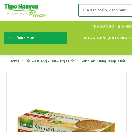
Skip
Search
to
for:
content
TRANG CHỦ
BIA NG
Danh mục
ĐỒ ĂN KIÊNG,HẠT& NGŨ 
Home
/
Đồ Ăn Kiêng - Hạt& Ngũ Cốc
/
Bánh Ăn Kiêng Nhập Khẩu
/