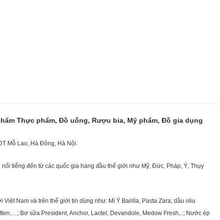
 phẩm Thực phẩm, Đồ uống, Rượu bia, Mỹ phẩm, Đồ gia dụng
KĐT Mỗ Lao, Hà Đông, Hà Nội.
nổi tiếng đến từ các quốc gia hàng đầu thế giới như Mỹ, Đức, Pháp, Ý, Thụy
ệt Nam và trên thế giới tin dùng như: Mì Ý Barilla, Pasta Zara; dầu oliu
getten,…; Bơ sữa President, Anchor, Lactel, Devandole, Medow Fresh,..; Nước ép