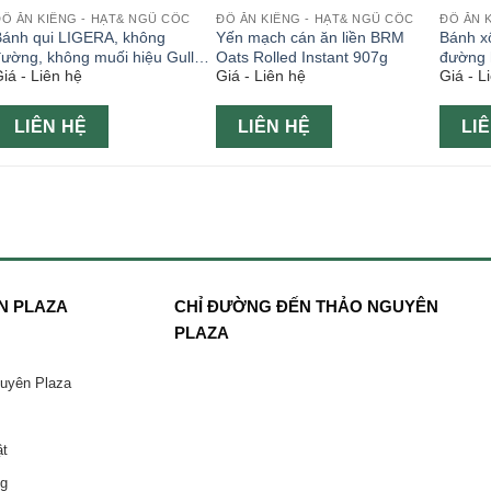
Ồ ĂN KIÊNG - HẠT& NGŨ CỐC
ĐỒ ĂN KIÊNG - HẠT& NGŨ CỐC
ĐỒ ĂN 
Bánh qui LIGERA, không
Yến mạch cán ăn liền BRM
Bánh x
ường, không muối hiệu Gullon
Oats Rolled Instant 907g
đường 
iá - Liên hệ
Giá - Liên hệ
Giá - L
200g
LIÊN HỆ
LIÊN HỆ
LI
N PLAZA
CHỈ ĐƯỜNG ĐẾN THẢO NGUYÊN
PLAZA
guyên Plaza
ật
ng