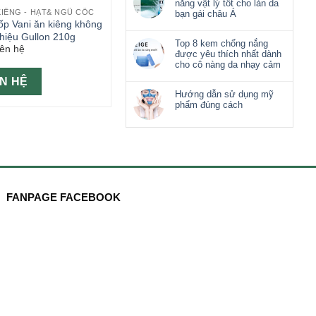
nắng vật lý tốt cho làn da
KIÊNG - HẠT& NGŨ CỐC
bạn gái châu Á
ốp Vani ăn kiêng không
hiệu Gullon 210g
Top 8 kem chống nắng
iên hệ
được yêu thích nhất dành
cho cô nàng da nhạy cảm
ÊN HỆ
Hướng dẫn sử dụng mỹ
phẩm đúng cách
FANPAGE FACEBOOK