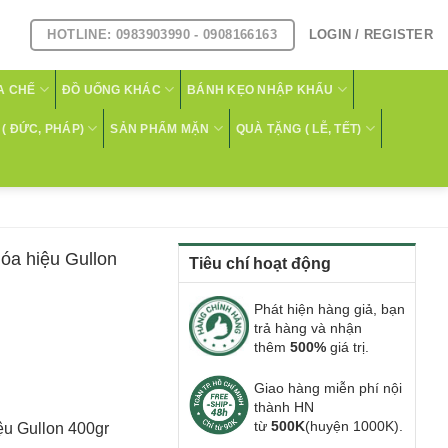
HOTLINE: 0983903990 - 0908166163
LOGIN / REGISTER
A CHẾ
ĐỒ UỐNG KHÁC
BÁNH KẸO NHẬP KHẨU
( ĐỨC, PHÁP)
SẢN PHẨM MẶN
QUÀ TẶNG ( LỄ, TẾT)
hóa hiệu Gullon
Tiêu chí hoạt động
Phát hiện hàng giả, bạn
trả hàng và nhận
thêm
500%
giá trị.
Giao hàng miễn phí nội
thành HN
từ
500K
(huyện 1000K).
ệu Gullon 400gr