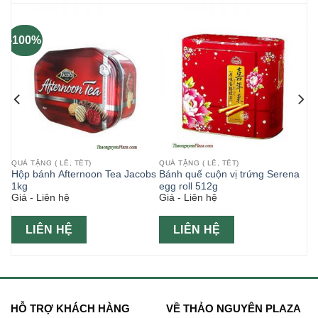
-100%
QUÀ TẶNG ( LỄ, TẾT)
QUÀ TẶNG ( LỄ, TẾT)
Hộp bánh Afternoon Tea Jacobs
Bánh quế cuộn vị trứng Serena
s
1kg
egg roll 512g
Giá - Liên hệ
Giá - Liên hệ
LIÊN HỆ
LIÊN HỆ
HỖ TRỢ KHÁCH HÀNG
VỀ THẢO NGUYÊN PLAZA