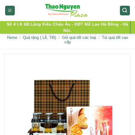
Skip
to
content
Số 4 LK 6B Làng Kiều Châu Âu - KĐT Mỗ Lao Hà Đông - Hà
Nội.
Home
/
Quà tặng ( Lễ, Tết)
/
Giỏ quà tết các loại
/
Túi quà tết cao
cấp