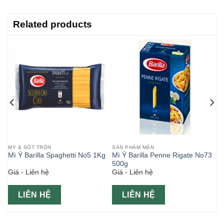
Related products
MỲ & SỐT TRỘN
SẢN PHẨM MẶN
00g
Mì Ý Barilla Spaghetti No5 1Kg
Mì Ý Barilla Penne Rigate No73
500g
Giá - Liên hệ
Giá - Liên hệ
LIÊN HỆ
LIÊN HỆ