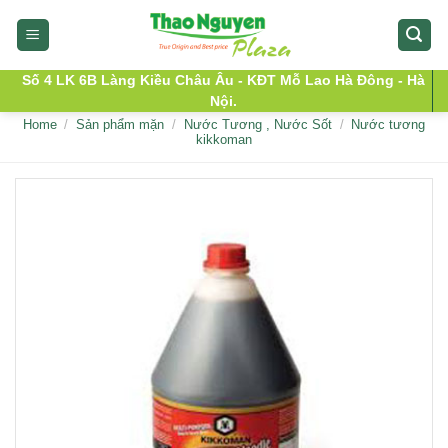
Skip
to
content
Số 4 LK 6B Làng Kiều Châu Âu - KĐT Mỗ Lao Hà Đông - Hà
Nội.
Home
/
Sản phẩm mặn
/
Nước Tương , Nước Sốt
/
Nước tương
kikkoman