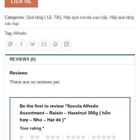
LIÊN HỆ
Categories:
Quà tặng ( Lễ, Tết)
,
Hộp quà socola cao cấp
,
Hộp quà tặng
các loại
Tag:
Alfredo
REVIEWS (0)
Reviews
There are no reviews yet.
Be the first to review “Socola Alfredo
Assortment – Raisin – Hazelnut 300g ( hỗn
hợp – Nho – Hạt dẻ )”
Your rating
*
1
2
3
4
5