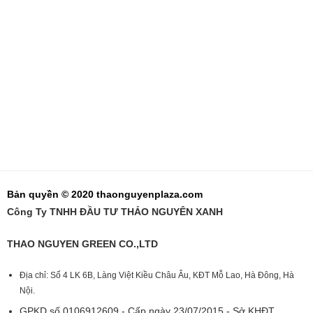
Bản quyền © 2020 thaonguyenplaza.com
Công Ty TNHH ĐẦU TƯ THẢO NGUYÊN XANH
THAO NGUYEN GREEN CO.,LTD
Địa chỉ: Số 4 LK 6B, Làng Việt Kiều Châu Âu, KĐT Mỗ Lao, Hà Đông, Hà
Nội.
GPKD số 0106912609 - Cấp ngày 23/07/2015 - Sở KHĐT