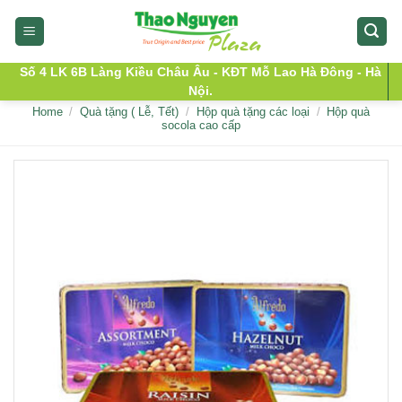
Skip
to
content
Số 4 LK 6B Làng Kiều Châu Âu - KĐT Mỗ Lao Hà Đông - Hà
Nội.
Home
/
Quà tặng ( Lễ, Tết)
/
Hộp quà tặng các loại
/
Hộp quà
socola cao cấp